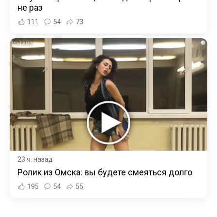
не раз
111
54
73
i
23 ч. назад
Ролик из Омска: вы будете смеяться долго
195
54
55