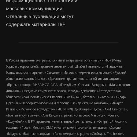
информационных технологий и
массовых коммуникаций
Отдельные публикации могут
содержать материалы 18+
В России признаны экстремистскими и запрещены организации: ФБК (Фонд
борьбы с коррупцией, признан иноагентом), Штабы Навального, «Национал-
большевистская партия», «Свидетели Иеговы», «Армия воли народа», «Русский
общенациональный союз», «Движение против нелегальной иммиграции»,
«Правый сектор», УНА-УНСО, УПА, «Тризуб им. Степана Бандеры», «Мизантропик
дивижн», «Меджлис крымскотатарского народа», движение «Артподготовка»,
общероссийская политическая партия «Воля», АУЕ, батальоны «Азов» и «Айдар».
Признаны террористическими и запрещены: «Движение Талибан», «Имарат
Кавказ», «Исламское государство» (ИГ, ИГИЛ), Джебхад-ан-Нусра, «АУМ Синрике»,
«Братья-мусульмане», «Аль-Каида в странах исламского Магриба», «Сеть»,
«Колумбайн». В РФ признана нежелательной деятельность «Открытой России»,
издания «Проект Медиа». СМИ-иноагентами признаны: телеканал «Дождь»,
«Медуза», «Важные истории», «Голос Америки», радио «Свобода», The Insider,