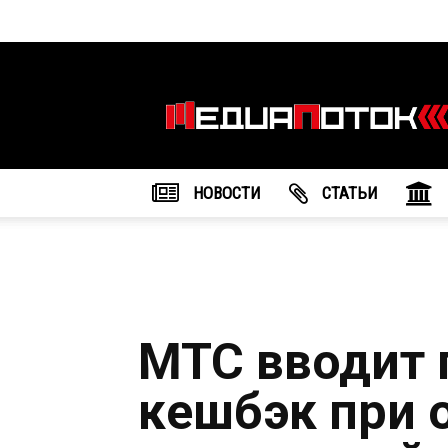
Информационное
агентство
"МедиаПоток"
НОВОСТИ
CТАТЬИ
МТС вводит
кешбэк при 