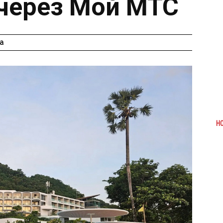
 через Мой МТС
а
Н