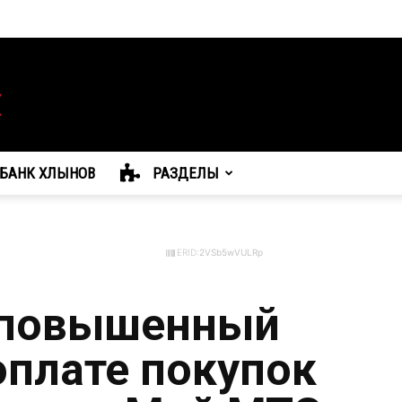
БАНК ХЛЫНОВ
РАЗДЕЛЫ
ERID:
2VSb5wVULRp
 повышенный
оплате покупок