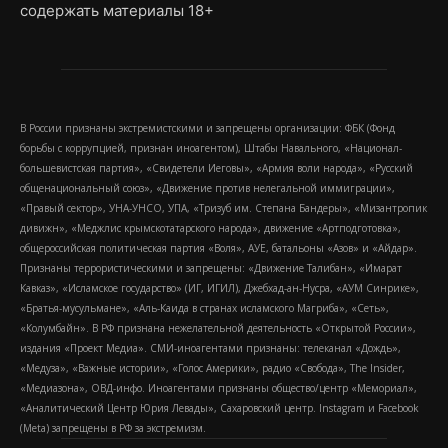
содержать материалы 18+
В России признаны экстремистскими и запрещены организации: ФБК (Фонд
борьбы с коррупцией, признан иноагентом), Штабы Навального, «Национал-
большевистская партия», «Свидетели Иеговы», «Армия воли народа», «Русский
общенациональный союз», «Движение против нелегальной иммиграции»,
«Правый сектор», УНА-УНСО, УПА, «Тризуб им. Степана Бандеры», «Мизантропик
дивижн», «Меджлис крымскотатарского народа», движение «Артподготовка»,
общероссийская политическая партия «Воля», АУЕ, батальоны «Азов» и «Айдар».
Признаны террористическими и запрещены: «Движение Талибан», «Имарат
Кавказ», «Исламское государство» (ИГ, ИГИЛ), Джебхад-ан-Нусра, «АУМ Синрике»,
«Братья-мусульмане», «Аль-Каида в странах исламского Магриба», «Сеть»,
«Колумбайн». В РФ признана нежелательной деятельность «Открытой России»,
издания «Проект Медиа». СМИ-иноагентами признаны: телеканал «Дождь»,
«Медуза», «Важные истории», «Голос Америки», радио «Свобода», The Insider,
«Медиазона», ОВД-инфо. Иноагентами признаны общество/центр «Мемориал»,
«Аналитический Центр Юрия Левады», Сахаровский центр. Instagram и Facebook
(Metа) запрещены в РФ за экстремизм.