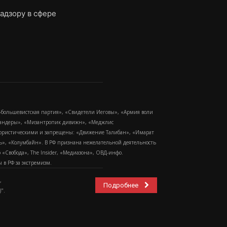
адзору в сфере
-большевистская партия», «Свидетели Иеговы», «Армия воли
 Бандеры», «Мизантропик дивижн», «Меджлис
еррористическими и запрещены: «Движение Талибан», «Имарат
еть», «Колумбайн». В РФ признана нежелательной деятельность
Свобода», The Insider, «Медиазона», ОВД-инфо.
в РФ за экстремизм.
,
Подробнее
".