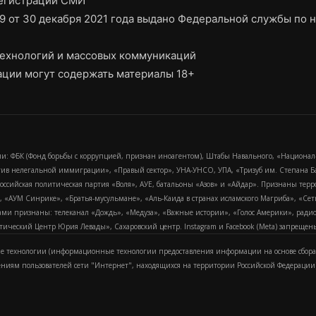
регистрации СМИ
9 от 30 декабря 2021 года выдано Федеральной службы по н
ехнологий и массовых коммуникаций
ции могут содержать материалы 18+
и: ФБК (Фонд борьбы с коррупцией, признан иноагентом), Штабы Навального, «Национал
тив нелегальной иммиграции», «Правый сектор», УНА-УНСО, УПА, «Тризуб им. Степана
российская политическая партия «Воля», АУЕ, батальоны «Азов» и «Айдар». Признаны т
сра, «АУМ Синрике», «Братья-мусульмане», «Аль-Каида в странах исламского Магриба», «С
и признаны: телеканал «Дождь», «Медуза», «Важные истории», «Голос Америки», радио «
еский Центр Юрия Левады», Сахаровский центр. Instagram и Facebook (Metа) запрещены 
 технологии (информационные технологии предоставления информации на основе сбора
ениям пользователей сети "Интернет", находящихся на территории Российской Федерации)