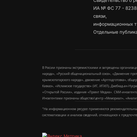
Свидетельство о 
ИА № ФС 77 - 8238
связи,
информационных т
Отдельные публика
В России признаны экстремистскими и запрещены организаци
народа», «Русский общенациональный союз», «Движение про
крымскотатарского народа», движение «Артподготовка», обще
Кавказ», «Исламское государство» (ИГ, ИГИЛ), Джебхад-ан-Ну
«Открытой России», издания «Проект Медиа». СМИ-иноагентам
Иноагентами признаны общество/центр «Мемориал», «Аналитич
"На информационном ресурсе применяются рекомендательные
систематизации и анализа сведений, относящихся к предпочт