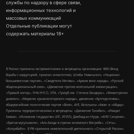
службы по надзору в сфере связи,
информационных технологий и
массовых коммуникаций
Отдельные публикации могут
содержать материалы 18+
В России признаны экстремистскими и запрещены организации: ФБК (Фонд
борьбы с коррупцией, признан иноагентом), Штабы Навального, «Национал-
большевистская партия», «Свидетели Иеговы», «Армия воли народа», «Русский
общенациональный союз», «Движение против нелегальной иммиграции»,
«Правый сектор», УНА-УНСО, УПА, «Тризуб им. Степана Бандеры», «Мизантропик
дивижн», «Меджлис крымскотатарского народа», движение «Артподготовка»,
общероссийская политическая партия «Воля», АУЕ, батальоны «Азов» и «Айдар».
Признаны террористическими и запрещены: «Движение Талибан», «Имарат
Кавказ», «Исламское государство» (ИГ, ИГИЛ), Джебхад-ан-Нусра, «АУМ Синрике»,
«Братья-мусульмане», «Аль-Каида в странах исламского Магриба», «Сеть»,
«Колумбайн». В РФ признана нежелательной деятельность «Открытой России»,