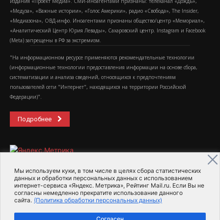
издания «Проект Медиа». СМИ-иноагентами признаны: телеканал «Дождь»,
«Медуза», «Важные истории», «Голос Америки», радио «Свобода», The Insider,
«Медиазона», ОВД-инфо. Иноагентами признаны общество/центр «Мемориал»,
«Аналитический Центр Юрия Левады», Сахаровский центр. Instagram и Facebook
(Metа) запрещены в РФ за экстремизм.
"На информационном ресурсе применяются рекомендательные технологии
(информационные технологии предоставления информации на основе сбора,
систематизации и анализа сведений, относящихся к предпочтениям
пользователей сети "Интернет", находящихся на территории Российской
Федерации)".
Подробнее
Мы используем куки, в том числе в целях сбора статистических
данных и обработки персональных данных с использованием
интернет-сервиса «Яндекс. Метрика», Рейтинг Mail.ru. Если Вы не
2015-2026- Информационное агентство МедиаПоток
согласны немедленно прекратите использование данного
сайта.
(Политика обработки персональных данных)
Для справки
Об издании
Пользовательское соглашение
Согласен