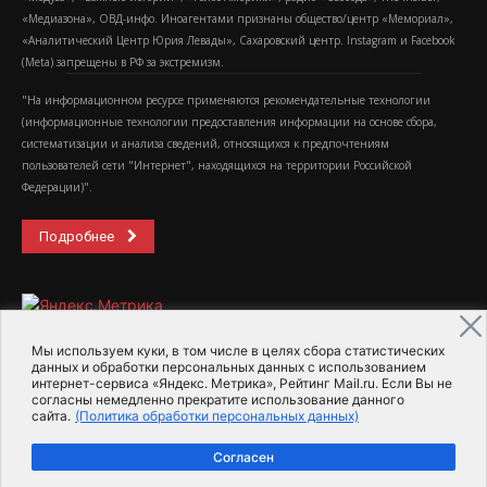
«Медиазона», ОВД-инфо. Иноагентами признаны общество/центр «Мемориал»,
«Аналитический Центр Юрия Левады», Сахаровский центр. Instagram и Facebook
(Metа) запрещены в РФ за экстремизм.
"На информационном ресурсе применяются рекомендательные технологии
(информационные технологии предоставления информации на основе сбора,
систематизации и анализа сведений, относящихся к предпочтениям
пользователей сети "Интернет", находящихся на территории Российской
Федерации)".
Подробнее
Мы используем куки, в том числе в целях сбора статистических
данных и обработки персональных данных с использованием
интернет-сервиса «Яндекс. Метрика», Рейтинг Mail.ru. Если Вы не
2015-2026- Информационное агентство МедиаПоток
согласны немедленно прекратите использование данного
сайта.
(Политика обработки персональных данных)
Для справки
Об издании
Пользовательское соглашение
Согласен
Политика обработки персональных данных