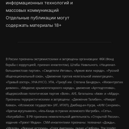
информационных технологий и
массовых коммуникаций
Отдельные публикации могут
содержать материалы 18+
В России признаны экстремистскими и запрещены организации: ФБК (Фонд
борьбы с коррупцией, признан иноагентом), Штабы Навального, «Национал-
большевистская партия», «Свидетели Иеговы», «Армия воли народа», «Русский
общенациональный союз», «Движение против нелегальной иммиграции»,
«Правый сектор», УНА-УНСО, УПА, «Тризуб им. Степана Бандеры», «Мизантропик
дивижн», «Меджлис крымскотатарского народа», движение «Артподготовка»,
общероссийская политическая партия «Воля», АУЕ, батальоны «Азов» и «Айдар».
Признаны террористическими и запрещены: «Движение Талибан», «Имарат
Кавказ», «Исламское государство» (ИГ, ИГИЛ), Джебхад-ан-Нусра, «АУМ Синрике»,
«Братья-мусульмане», «Аль-Каида в странах исламского Магриба», «Сеть»,
«Колумбайн». В РФ признана нежелательной деятельность «Открытой России»,
издания «Проект Медиа». СМИ-иноагентами признаны: телеканал «Дождь»,
«Медуза», «Важные истории», «Голос Америки», радио «Свобода», The Insider,