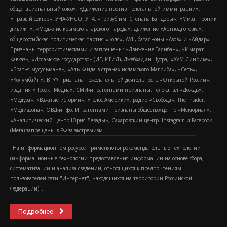
общенациональный союз», «Движение против нелегальной иммиграции»,
«Правый сектор», УНА-УНСО, УПА, «Тризуб им. Степана Бандеры», «Мизантропик
дивижн», «Меджлис крымскотатарского народа», движение «Артподготовка»,
общероссийская политическая партия «Воля», АУЕ, батальоны «Азов» и «Айдар».
Признаны террористическими и запрещены: «Движение Талибан», «Имарат
Кавказ», «Исламское государство» (ИГ, ИГИЛ), Джебхад-ан-Нусра, «АУМ Синрике»,
«Братья-мусульмане», «Аль-Каида в странах исламского Магриба», «Сеть»,
«Колумбайн». В РФ признана нежелательной деятельность «Открытой России»,
издания «Проект Медиа». СМИ-иноагентами признаны: телеканал «Дождь»,
«Медуза», «Важные истории», «Голос Америки», радио «Свобода», The Insider,
«Медиазона», ОВД-инфо. Иноагентами признаны общество/центр «Мемориал»,
«Аналитический Центр Юрия Левады», Сахаровский центр. Instagram и Facebook
(Metа) запрещены в РФ за экстремизм.
"На информационном ресурсе применяются рекомендательные технологии
(информационные технологии предоставления информации на основе сбора,
систематизации и анализа сведений, относящихся к предпочтениям
пользователей сети "Интернет", находящихся на территории Российской
Федерации)".
Подробнее