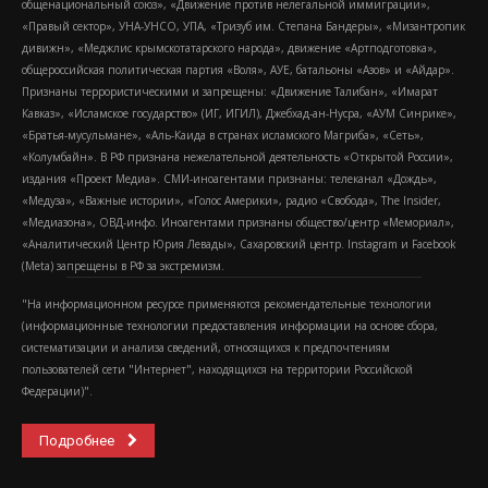
общенациональный союз», «Движение против нелегальной иммиграции»,
«Правый сектор», УНА-УНСО, УПА, «Тризуб им. Степана Бандеры», «Мизантропик
дивижн», «Меджлис крымскотатарского народа», движение «Артподготовка»,
общероссийская политическая партия «Воля», АУЕ, батальоны «Азов» и «Айдар».
Признаны террористическими и запрещены: «Движение Талибан», «Имарат
Кавказ», «Исламское государство» (ИГ, ИГИЛ), Джебхад-ан-Нусра, «АУМ Синрике»,
«Братья-мусульмане», «Аль-Каида в странах исламского Магриба», «Сеть»,
«Колумбайн». В РФ признана нежелательной деятельность «Открытой России»,
издания «Проект Медиа». СМИ-иноагентами признаны: телеканал «Дождь»,
«Медуза», «Важные истории», «Голос Америки», радио «Свобода», The Insider,
«Медиазона», ОВД-инфо. Иноагентами признаны общество/центр «Мемориал»,
«Аналитический Центр Юрия Левады», Сахаровский центр. Instagram и Facebook
(Metа) запрещены в РФ за экстремизм.
"На информационном ресурсе применяются рекомендательные технологии
(информационные технологии предоставления информации на основе сбора,
систематизации и анализа сведений, относящихся к предпочтениям
пользователей сети "Интернет", находящихся на территории Российской
Федерации)".
Подробнее