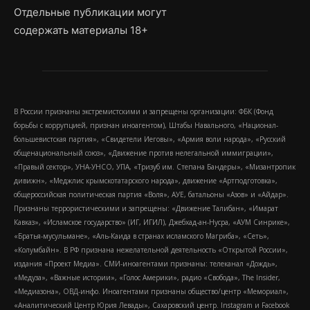
Отдельные публикации могут
содержать материалы 18+
В России признаны экстремистскими и запрещены организации: ФБК (Фонд
борьбы с коррупцией, признан иноагентом), Штабы Навального, «Национал-
большевистская партия», «Свидетели Иеговы», «Армия воли народа», «Русский
общенациональный союз», «Движение против нелегальной иммиграции»,
«Правый сектор», УНА-УНСО, УПА, «Тризуб им. Степана Бандеры», «Мизантропик
дивижн», «Меджлис крымскотатарского народа», движение «Артподготовка»,
общероссийская политическая партия «Воля», АУЕ, батальоны «Азов» и «Айдар».
Признаны террористическими и запрещены: «Движение Талибан», «Имарат
Кавказ», «Исламское государство» (ИГ, ИГИЛ), Джебхад-ан-Нусра, «АУМ Синрике»,
«Братья-мусульмане», «Аль-Каида в странах исламского Магриба», «Сеть»,
«Колумбайн». В РФ признана нежелательной деятельность «Открытой России»,
издания «Проект Медиа». СМИ-иноагентами признаны: телеканал «Дождь»,
«Медуза», «Важные истории», «Голос Америки», радио «Свобода», The Insider,
«Медиазона», ОВД-инфо. Иноагентами признаны общество/центр «Мемориал»,
«Аналитический Центр Юрия Левады», Сахаровский центр. Instagram и Facebook