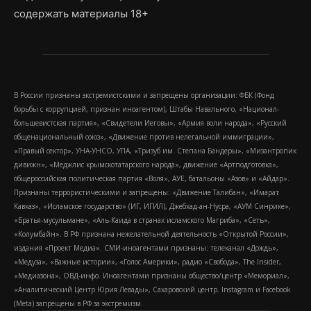
содержать материалы 18+
В России признаны экстремистскими и запрещены организации: ФБК (Фонд
борьбы с коррупцией, признан иноагентом), Штабы Навального, «Национал-
большевистская партия», «Свидетели Иеговы», «Армия воли народа», «Русский
общенациональный союз», «Движение против нелегальной иммиграции»,
«Правый сектор», УНА-УНСО, УПА, «Тризуб им. Степана Бандеры», «Мизантропик
дивижн», «Меджлис крымскотатарского народа», движение «Артподготовка»,
общероссийская политическая партия «Воля», АУЕ, батальоны «Азов» и «Айдар».
Признаны террористическими и запрещены: «Движение Талибан», «Имарат
Кавказ», «Исламское государство» (ИГ, ИГИЛ), Джебхад-ан-Нусра, «АУМ Синрике»,
«Братья-мусульмане», «Аль-Каида в странах исламского Магриба», «Сеть»,
«Колумбайн». В РФ признана нежелательной деятельность «Открытой России»,
издания «Проект Медиа». СМИ-иноагентами признаны: телеканал «Дождь»,
«Медуза», «Важные истории», «Голос Америки», радио «Свобода», The Insider,
«Медиазона», ОВД-инфо. Иноагентами признаны общество/центр «Мемориал»,
«Аналитический Центр Юрия Левады», Сахаровский центр. Instagram и Facebook
(Metа) запрещены в РФ за экстремизм.