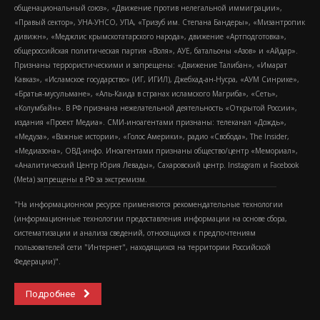
общенациональный союз», «Движение против нелегальной иммиграции»,
«Правый сектор», УНА-УНСО, УПА, «Тризуб им. Степана Бандеры», «Мизантропик
дивижн», «Меджлис крымскотатарского народа», движение «Артподготовка»,
общероссийская политическая партия «Воля», АУЕ, батальоны «Азов» и «Айдар».
Признаны террористическими и запрещены: «Движение Талибан», «Имарат
Кавказ», «Исламское государство» (ИГ, ИГИЛ), Джебхад-ан-Нусра, «АУМ Синрике»,
«Братья-мусульмане», «Аль-Каида в странах исламского Магриба», «Сеть»,
«Колумбайн». В РФ признана нежелательной деятельность «Открытой России»,
издания «Проект Медиа». СМИ-иноагентами признаны: телеканал «Дождь»,
«Медуза», «Важные истории», «Голос Америки», радио «Свобода», The Insider,
«Медиазона», ОВД-инфо. Иноагентами признаны общество/центр «Мемориал»,
«Аналитический Центр Юрия Левады», Сахаровский центр. Instagram и Facebook
(Metа) запрещены в РФ за экстремизм.
"На информационном ресурсе применяются рекомендательные технологии
(информационные технологии предоставления информации на основе сбора,
систематизации и анализа сведений, относящихся к предпочтениям
пользователей сети "Интернет", находящихся на территории Российской
Федерации)".
Подробнее