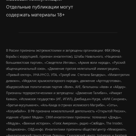
Отдельные публикации могут
содержать материалы 18+
В России признаны экстремистскими и запрещены организации: ФБК (Фонд
борьбы с коррупцией, признан иноагентом), Штабы Навального, «Национал-
большевистская партия», «Свидетели Иеговы», «Армия воли народа», «Русский
общенациональный союз», «Движение против нелегальной иммиграции»,
«Правый сектор», УНА-УНСО, УПА, «Тризуб им. Степана Бандеры», «Мизантропик
дивижн», «Меджлис крымскотатарского народа», движение «Артподготовка»,
общероссийская политическая партия «Воля», АУЕ, батальоны «Азов» и «Айдар».
Признаны террористическими и запрещены: «Движение Талибан», «Имарат
Кавказ», «Исламское государство» (ИГ, ИГИЛ), Джебхад-ан-Нусра, «АУМ Синрике»,
«Братья-мусульмане», «Аль-Каида в странах исламского Магриба», «Сеть»,
«Колумбайн». В РФ признана нежелательной деятельность «Открытой России»,
издания «Проект Медиа». СМИ-иноагентами признаны: телеканал «Дождь»,
«Медуза», «Важные истории», «Голос Америки», радио «Свобода», The Insider,
«Медиазона», ОВД-инфо. Иноагентами признаны общество/центр «Мемориал»,
«Аналитический Центр Юрия Левады», Сахаровский центр. Instagram и Facebook