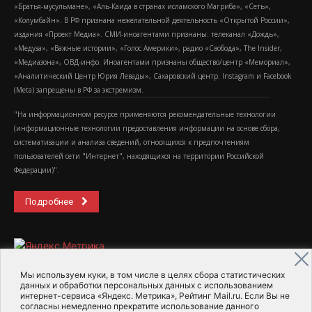
«Братья-мусульмане», «Аль-Каида в странах исламского Магриба», «Сеть»,
«Колумбайн». В РФ признана нежелательной деятельность «Открытой России»,
издания «Проект Медиа». СМИ-иноагентами признаны: телеканал «Дождь»,
«Медуза», «Важные истории», «Голос Америки», радио «Свобода», The Insider,
«Медиазона», ОВД-инфо. Иноагентами признаны общество/центр «Мемориал»,
«Аналитический Центр Юрия Левады», Сахаровский центр. Instagram и Facebook
(Metа) запрещены в РФ за экстремизм.
"На информационном ресурсе применяются рекомендательные технологии
(информационные технологии предоставления информации на основе сбора,
систематизации и анализа сведений, относящихся к предпочтениям
пользователей сети "Интернет", находящихся на территории Российской
Федерации)".
Подробнее
Мы используем куки, в том числе в целях сбора статистических
данных и обработки персональных данных с использованием
интернет-сервиса «Яндекс. Метрика», Рейтинг Mail.ru. Если Вы не
2015-2026- Информационное агентство МедиаПоток
согласны немедленно прекратите использование данного