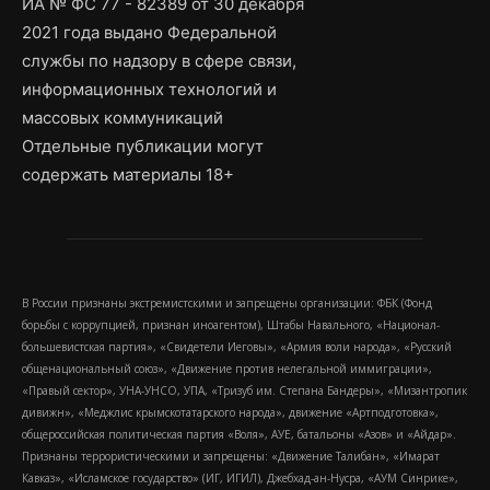
ИА № ФС 77 - 82389 от 30 декабря
2021 года выдано Федеральной
службы по надзору в сфере связи,
информационных технологий и
массовых коммуникаций
Отдельные публикации могут
содержать материалы 18+
В России признаны экстремистскими и запрещены организации: ФБК (Фонд
борьбы с коррупцией, признан иноагентом), Штабы Навального, «Национал-
большевистская партия», «Свидетели Иеговы», «Армия воли народа», «Русский
общенациональный союз», «Движение против нелегальной иммиграции»,
«Правый сектор», УНА-УНСО, УПА, «Тризуб им. Степана Бандеры», «Мизантропик
дивижн», «Меджлис крымскотатарского народа», движение «Артподготовка»,
общероссийская политическая партия «Воля», АУЕ, батальоны «Азов» и «Айдар».
Признаны террористическими и запрещены: «Движение Талибан», «Имарат
Кавказ», «Исламское государство» (ИГ, ИГИЛ), Джебхад-ан-Нусра, «АУМ Синрике»,