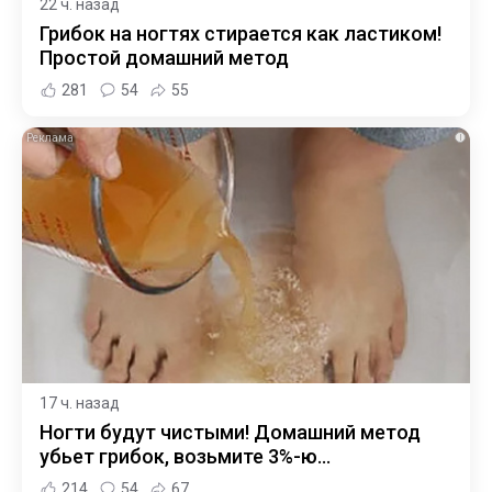
22 ч. назад
Грибок на ногтях стирается как ластиком!
Простой домашний метод
281
54
55
i
17 ч. назад
Ногти будут чистыми! Домашний метод
убьет грибок, возьмите 3%-ю…
214
54
67