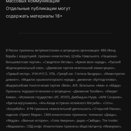
массовых коммуникаций
Отдельные публикации могут
содержать материалы 18+
В России признаны экстремистскими и запрещены организации: ФБК (Фонд
борьбы с коррупцией, признан иноагентом), Штабы Навального, «Национал-
большевистская партия», «Свидетели Иеговы», «Армия воли народа», «Русский
общенациональный союз», «Движение против нелегальной иммиграции»,
«Правый сектор», УНА-УНСО, УПА, «Тризуб им. Степана Бандеры», «Мизантропик
дивижн», «Меджлис крымскотатарского народа», движение «Артподготовка»,
общероссийская политическая партия «Воля», АУЕ, батальоны «Азов» и «Айдар».
Признаны террористическими и запрещены: «Движение Талибан», «Имарат
Кавказ», «Исламское государство» (ИГ, ИГИЛ), Джебхад-ан-Нусра, «АУМ Синрике»,
«Братья-мусульмане», «Аль-Каида в странах исламского Магриба», «Сеть»,
«Колумбайн». В РФ признана нежелательной деятельность «Открытой России»,
издания «Проект Медиа». СМИ-иноагентами признаны: телеканал «Дождь»,
«Медуза», «Важные истории», «Голос Америки», радио «Свобода», The Insider,
«Медиазона», ОВД-инфо. Иноагентами признаны общество/центр «Мемориал»,