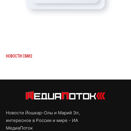
НОВОСТИ СМИ2
Новости Йошкар-Олы и Марий Эл,
интересное в России и мире - ИА
МедиаПоток