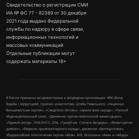
Свидетельство о регистрации СМИ
ИА № ФС 77 - 82389 от 30 декабря
2021 года выдано Федеральной
службы по надзору в сфере связи,
информационных технологий и
массовых коммуникаций
Отдельные публикации могут
содержать материалы 18+
В России признаны экстремистскими и запрещены организации: ФБК (Фонд
борьбы с коррупцией, признан иноагентом), Штабы Навального, «Национал-
большевистская партия», «Свидетели Иеговы», «Армия воли народа», «Русский
общенациональный союз», «Движение против нелегальной иммиграции»,
«Правый сектор», УНА-УНСО, УПА, «Тризуб им. Степана Бандеры», «Мизантропик
дивижн», «Меджлис крымскотатарского народа», движение «Артподготовка»,
общероссийская политическая партия «Воля», АУЕ, батальоны «Азов» и «Айдар».