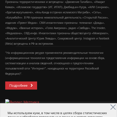
Признаны террористическими и запрещены: «Движение Талибан», «Имарат
Кавказ», «Исламское государство» (ИГ, ИГИЛ), Джебхад-ан-Нусра, «АУМ Синрике»,
«Братья-мусульмане», «Аль-Каида в странах исламского Магриба», «Сеть»,
«Колумбайн». В РФ признана нежелательной деятельность «Открытой России»,
издания «Проект Медиа». СМИ-иноагентами признаны: телеканал «Дождь»,
«Медуза», «Важные истории», «Голос Америки», радио «Свобода», The Insider,
«Медиазона», ОВД-инфо. Иноагентами признаны общество/центр «Мемориал»,
«Аналитический Центр Юрия Левады», Сахаровский центр. Instagram и Facebook
(Metа) запрещены в РФ за экстремизм.
"На информационном ресурсе применяются рекомендательные технологии
(информационные технологии предоставления информации на основе сбора,
систематизации и анализа сведений, относящихся к предпочтениям
пользователей сети "Интернет", находящихся на территории Российской
Федерации)".
Подробнее
Мы используем куки, в том числе в целях сбора статистических
данных и обработки персональных данных с использованием