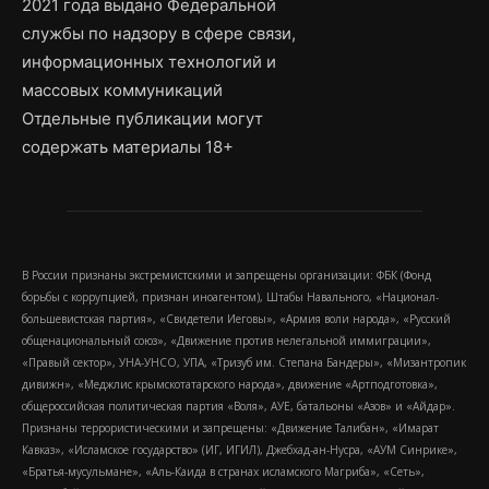
2021 года выдано Федеральной
службы по надзору в сфере связи,
информационных технологий и
массовых коммуникаций
Отдельные публикации могут
содержать материалы 18+
В России признаны экстремистскими и запрещены организации: ФБК (Фонд
борьбы с коррупцией, признан иноагентом), Штабы Навального, «Национал-
большевистская партия», «Свидетели Иеговы», «Армия воли народа», «Русский
общенациональный союз», «Движение против нелегальной иммиграции»,
«Правый сектор», УНА-УНСО, УПА, «Тризуб им. Степана Бандеры», «Мизантропик
дивижн», «Меджлис крымскотатарского народа», движение «Артподготовка»,
общероссийская политическая партия «Воля», АУЕ, батальоны «Азов» и «Айдар».
Признаны террористическими и запрещены: «Движение Талибан», «Имарат
Кавказ», «Исламское государство» (ИГ, ИГИЛ), Джебхад-ан-Нусра, «АУМ Синрике»,
«Братья-мусульмане», «Аль-Каида в странах исламского Магриба», «Сеть»,