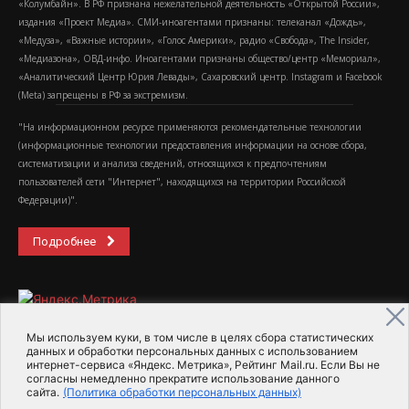
«Колумбайн». В РФ признана нежелательной деятельность «Открытой России»,
издания «Проект Медиа». СМИ-иноагентами признаны: телеканал «Дождь»,
«Медуза», «Важные истории», «Голос Америки», радио «Свобода», The Insider,
«Медиазона», ОВД-инфо. Иноагентами признаны общество/центр «Мемориал»,
«Аналитический Центр Юрия Левады», Сахаровский центр. Instagram и Facebook
(Metа) запрещены в РФ за экстремизм.
"На информационном ресурсе применяются рекомендательные технологии
(информационные технологии предоставления информации на основе сбора,
систематизации и анализа сведений, относящихся к предпочтениям
пользователей сети "Интернет", находящихся на территории Российской
Федерации)".
Подробнее
Мы используем куки, в том числе в целях сбора статистических
данных и обработки персональных данных с использованием
интернет-сервиса «Яндекс. Метрика», Рейтинг Mail.ru. Если Вы не
2015-2026- Информационное агентство МедиаПоток
согласны немедленно прекратите использование данного
сайта.
(Политика обработки персональных данных)