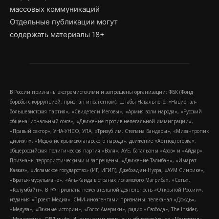
массовых коммуникаций
Отдельные публикации могут
содержать материалы 18+
В России признаны экстремистскими и запрещены организации: ФБК (Фонд
борьбы с коррупцией, признан иноагентом), Штабы Навального, «Национал-
большевистская партия», «Свидетели Иеговы», «Армия воли народа», «Русский
общенациональный союз», «Движение против нелегальной иммиграции»,
«Правый сектор», УНА-УНСО, УПА, «Тризуб им. Степана Бандеры», «Мизантропик
дивижн», «Меджлис крымскотатарского народа», движение «Артподготовка»,
общероссийская политическая партия «Воля», АУЕ, батальоны «Азов» и «Айдар».
Признаны террористическими и запрещены: «Движение Талибан», «Имарат
Кавказ», «Исламское государство» (ИГ, ИГИЛ), Джебхад-ан-Нусра, «АУМ Синрике»,
«Братья-мусульмане», «Аль-Каида в странах исламского Магриба», «Сеть»,
«Колумбайн». В РФ признана нежелательной деятельность «Открытой России»,
издания «Проект Медиа». СМИ-иноагентами признаны: телеканал «Дождь»,
«Медуза», «Важные истории», «Голос Америки», радио «Свобода», The Insider,