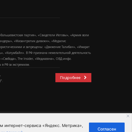
-большевистская партия», «Свидетели Иеговы», «Армия воли
 Бандеры», «Мизантропик дивижн», «Меджлис
еррористическими и запрещены: «Движение Талибан», «Имарат
еть», «Колумбайн». В РФ признана нежелательной деятельность
Свобода», The Insider, «Медиазона», ОВД-инфо.
в РФ за экстремизм.
,
Подробнее
".
ем интернет-сервиса «Яндекс. Метрика»,
Согласен
ьзовательское соглашение