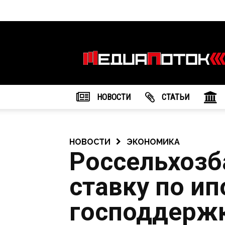
Информационное
агентство
"МедиаПоток"
НОВОСТИ
CТАТЬИ
НОВОСТИ
ЭКОНОМИКА
Россельхозб
ставку по ип
господдерж