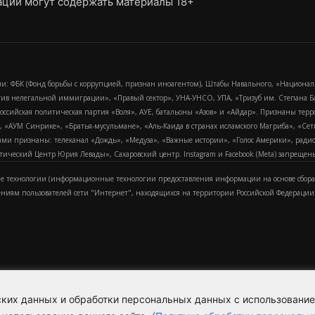
ции могут содержать материалы 18+
и: ФБК (Фонд борьбы с коррупцией, признан иноагентом), Штабы Навального, «Национал
тив нелегальной иммиграции», «Правый сектор», УНА-УНСО, УПА, «Тризуб им. Степана
российская политическая партия «Воля», АУЕ, батальоны «Азов» и «Айдар». Признаны т
сра, «АУМ Синрике», «Братья-мусульмане», «Аль-Каида в странах исламского Магриба», «С
и признаны: телеканал «Дождь», «Медуза», «Важные истории», «Голос Америки», радио «
еский Центр Юрия Левады», Сахаровский центр. Instagram и Facebook (Metа) запрещены 
 технологии (информационные технологии предоставления информации на основе сбора
ениям пользователей сети "Интернет", находящихся на территории Российской Федерации)
еских данных и обработки персональных данных с использовани
Для справки
Об издании
Пол
к