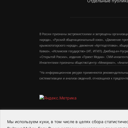
Отдельные публика
В России признаны экстремистскими и запрещены организаци
народа», «Русский общенациональный союз», «Движение про
крымскотатарского народа», движение «Артподготовка», обще
Кавказ», «Исламское государство» (ИГ, ИГИЛ), Джебхад-ан-Ну
«Открытой России», издания «Проект Медиа». СМИ-иноагентам
Иноагентами признаны общество/центр «Мемориал», «Аналитич
"На информационном ресурсе применяются рекомендательные
систематизации и анализа сведений, относящихся к предпочт
Мы используем куки, в том числе в целях сбора статистич
2015-2026- Информационное агентство МедиаПото