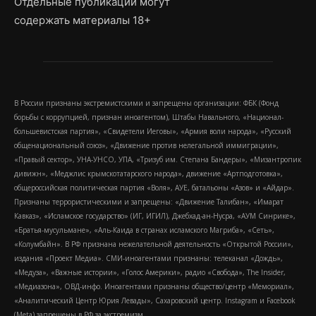
Отдельные публикации могут
содержать материалы 18+
В России признаны экстремистскими и запрещены организации: ФБК (Фонд
борьбы с коррупцией, признан иноагентом), Штабы Навального, «Национал-
большевистская партия», «Свидетели Иеговы», «Армия воли народа», «Русский
общенациональный союз», «Движение против нелегальной иммиграции»,
«Правый сектор», УНА-УНСО, УПА, «Тризуб им. Степана Бандеры», «Мизантропик
дивижн», «Меджлис крымскотатарского народа», движение «Артподготовка»,
общероссийская политическая партия «Воля», АУЕ, батальоны «Азов» и «Айдар».
Признаны террористическими и запрещены: «Движение Талибан», «Имарат
Кавказ», «Исламское государство» (ИГ, ИГИЛ), Джебхад-ан-Нусра, «АУМ Синрике»,
«Братья-мусульмане», «Аль-Каида в странах исламского Магриба», «Сеть»,
«Колумбайн». В РФ признана нежелательной деятельность «Открытой России»,
издания «Проект Медиа». СМИ-иноагентами признаны: телеканал «Дождь»,
«Медуза», «Важные истории», «Голос Америки», радио «Свобода», The Insider,
«Медиазона», ОВД-инфо. Иноагентами признаны общество/центр «Мемориал»,
«Аналитический Центр Юрия Левады», Сахаровский центр. Instagram и Facebook
(Metа) запрещены в РФ за экстремизм.