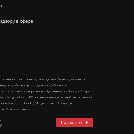
ок
адзору в сфере
-большевистская партия», «Свидетели Иеговы», «Армия воли
 Бандеры», «Мизантропик дивижн», «Меджлис
еррористическими и запрещены: «Движение Талибан», «Имарат
еть», «Колумбайн». В РФ признана нежелательной деятельность
Свобода», The Insider, «Медиазона», ОВД-инфо.
в РФ за экстремизм.
,
Подробнее
".