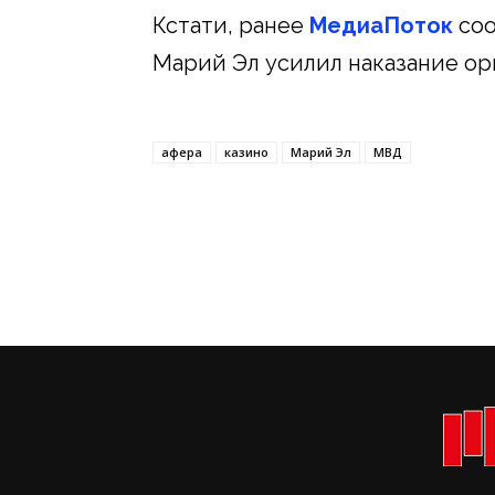
Кстати, ранее
МедиаПоток
соо
Марий Эл усилил наказание ор
афера
казино
Марий Эл
МВД