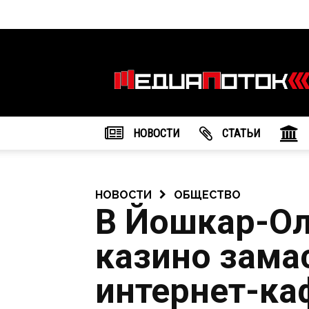
Информационное
агентство
"МедиаПоток"
НОВОСТИ
CТАТЬИ
НОВОСТИ
ОБЩЕСТВО
В Йошкар-Ол
казино зама
интернет-ка