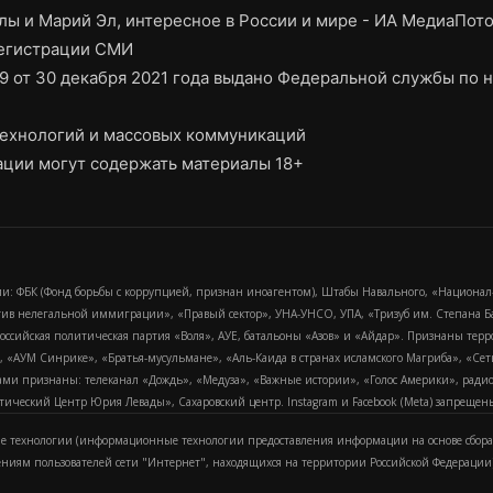
ы и Марий Эл, интересное в России и мире - ИА МедиаПот
регистрации СМИ
9 от 30 декабря 2021 года выдано Федеральной службы по н
ехнологий и массовых коммуникаций
ции могут содержать материалы 18+
и: ФБК (Фонд борьбы с коррупцией, признан иноагентом), Штабы Навального, «Национал
тив нелегальной иммиграции», «Правый сектор», УНА-УНСО, УПА, «Тризуб им. Степана
российская политическая партия «Воля», АУЕ, батальоны «Азов» и «Айдар». Признаны т
сра, «АУМ Синрике», «Братья-мусульмане», «Аль-Каида в странах исламского Магриба», «С
и признаны: телеканал «Дождь», «Медуза», «Важные истории», «Голос Америки», радио «
еский Центр Юрия Левады», Сахаровский центр. Instagram и Facebook (Metа) запрещены 
 технологии (информационные технологии предоставления информации на основе сбора
ениям пользователей сети "Интернет", находящихся на территории Российской Федерации)