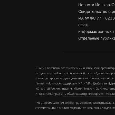
Новости Йошкар-Ол
Свидетельство о 
ИА № ФС 77 - 8238
связи,
информационных т
Отдельные публика
В России признаны экстремистскими и запрещены организаци
народа», «Русский общенациональный союз», «Движение про
крымскотатарского народа», движение «Артподготовка», обще
Кавказ», «Исламское государство» (ИГ, ИГИЛ), Джебхад-ан-Ну
«Открытой России», издания «Проект Медиа». СМИ-иноагентам
Иноагентами признаны общество/центр «Мемориал», «Аналитич
"На информационном ресурсе применяются рекомендательные
систематизации и анализа сведений, относящихся к предпочт