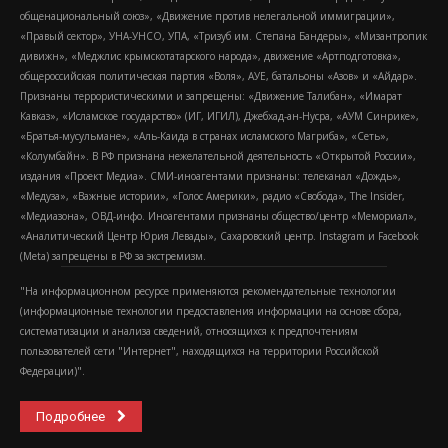
общенациональный союз», «Движение против нелегальной иммиграции»,
«Правый сектор», УНА-УНСО, УПА, «Тризуб им. Степана Бандеры», «Мизантропик
дивижн», «Меджлис крымскотатарского народа», движение «Артподготовка»,
общероссийская политическая партия «Воля», АУЕ, батальоны «Азов» и «Айдар».
Признаны террористическими и запрещены: «Движение Талибан», «Имарат
Кавказ», «Исламское государство» (ИГ, ИГИЛ), Джебхад-ан-Нусра, «АУМ Синрике»,
«Братья-мусульмане», «Аль-Каида в странах исламского Магриба», «Сеть»,
«Колумбайн». В РФ признана нежелательной деятельность «Открытой России»,
издания «Проект Медиа». СМИ-иноагентами признаны: телеканал «Дождь»,
«Медуза», «Важные истории», «Голос Америки», радио «Свобода», The Insider,
«Медиазона», ОВД-инфо. Иноагентами признаны общество/центр «Мемориал»,
«Аналитический Центр Юрия Левады», Сахаровский центр. Instagram и Facebook
(Metа) запрещены в РФ за экстремизм.
"На информационном ресурсе применяются рекомендательные технологии
(информационные технологии предоставления информации на основе сбора,
систематизации и анализа сведений, относящихся к предпочтениям
пользователей сети "Интернет", находящихся на территории Российской
Федерации)".
Подробнее