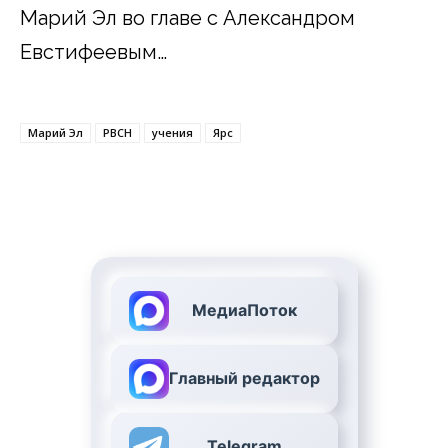
Марий Эл во главе с Александром
Евстифеевым…
Марий Эл
РВСН
учения
Ярс
МедиаПоток
Главный редактор
Telegram