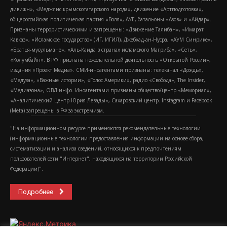
дивижн», «Меджлис крымскотатарского народа», движение «Артподготовка»,
общероссийская политическая партия «Воля», АУЕ, батальоны «Азов» и «Айдар».
Признаны террористическими и запрещены: «Движение Талибан», «Имарат
Кавказ», «Исламское государство» (ИГ, ИГИЛ), Джебхад-ан-Нусра, «АУМ Синрике»,
«Братья-мусульмане», «Аль-Каида в странах исламского Магриба», «Сеть»,
«Колумбайн». В РФ признана нежелательной деятельность «Открытой России»,
издания «Проект Медиа». СМИ-иноагентами признаны: телеканал «Дождь»,
«Медуза», «Важные истории», «Голос Америки», радио «Свобода», The Insider,
«Медиазона», ОВД-инфо. Иноагентами признаны общество/центр «Мемориал»,
«Аналитический Центр Юрия Левады», Сахаровский центр. Instagram и Facebook
(Metа) запрещены в РФ за экстремизм.
"На информационном ресурсе применяются рекомендательные технологии
(информационные технологии предоставления информации на основе сбора,
систематизации и анализа сведений, относящихся к предпочтениям
пользователей сети "Интернет", находящихся на территории Российской
Федерации)".
Подробнее