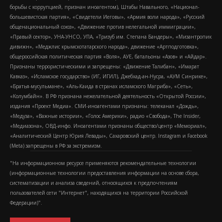
борьбы с коррупцией, признан иноагентом), Штабы Навального, «Национал-
большевистская партия», «Свидетели Иеговы», «Армия воли народа», «Русский
общенациональный союз», «Движение против нелегальной иммиграции»,
«Правый сектор», УНА-УНСО, УПА, «Тризуб им. Степана Бандеры», «Мизантропик
дивижн», «Меджлис крымскотатарского народа», движение «Артподготовка»,
общероссийская политическая партия «Воля», АУЕ, батальоны «Азов» и «Айдар».
Признаны террористическими и запрещены: «Движение Талибан», «Имарат
Кавказ», «Исламское государство» (ИГ, ИГИЛ), Джебхад-ан-Нусра, «АУМ Синрике»,
«Братья-мусульмане», «Аль-Каида в странах исламского Магриба», «Сеть»,
«Колумбайн». В РФ признана нежелательной деятельность «Открытой России»,
издания «Проект Медиа». СМИ-иноагентами признаны: телеканал «Дождь»,
«Медуза», «Важные истории», «Голос Америки», радио «Свобода», The Insider,
«Медиазона», ОВД-инфо. Иноагентами признаны общество/центр «Мемориал»,
«Аналитический Центр Юрия Левады», Сахаровский центр. Instagram и Facebook
(Metа) запрещены в РФ за экстремизм.
"На информационном ресурсе применяются рекомендательные технологии
(информационные технологии предоставления информации на основе сбора,
систематизации и анализа сведений, относящихся к предпочтениям
пользователей сети "Интернет", находящихся на территории Российской
Федерации)".