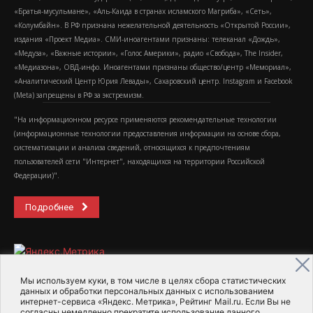
«Братья-мусульмане», «Аль-Каида в странах исламского Магриба», «Сеть»,
«Колумбайн». В РФ признана нежелательной деятельность «Открытой России»,
издания «Проект Медиа». СМИ-иноагентами признаны: телеканал «Дождь»,
«Медуза», «Важные истории», «Голос Америки», радио «Свобода», The Insider,
«Медиазона», ОВД-инфо. Иноагентами признаны общество/центр «Мемориал»,
«Аналитический Центр Юрия Левады», Сахаровский центр. Instagram и Facebook
(Metа) запрещены в РФ за экстремизм.
"На информационном ресурсе применяются рекомендательные технологии
(информационные технологии предоставления информации на основе сбора,
систематизации и анализа сведений, относящихся к предпочтениям
пользователей сети "Интернет", находящихся на территории Российской
Федерации)".
Подробнее
Мы используем куки, в том числе в целях сбора статистических
данных и обработки персональных данных с использованием
интернет-сервиса «Яндекс. Метрика», Рейтинг Mail.ru. Если Вы не
2015-2026- Информационное агентство МедиаПоток
согласны немедленно прекратите использование данного