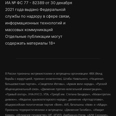
ИА № ФС 77 - 82389 от 30 декабря
2021 года выдано Федеральной
службы по надзору в сфере связи,
информационных технологий и
массовых коммуникаций
Отдельные публикации могут
содержать материалы 18+
В России признаны экстремистскими и запрещены организации: ФБК (Фонд
борьбы с коррупцией, признан иноагентом), Штабы Навального, «Национал-
большевистская партия», «Свидетели Иеговы», «Армия воли народа», «Русский
общенациональный союз», «Движение против нелегальной иммиграции»,
«Правый сектор», УНА-УНСО, УПА, «Тризуб им. Степана Бандеры», «Мизантропик
дивижн», «Меджлис крымскотатарского народа», движение «Артподготовка»,
общероссийская политическая партия «Воля», АУЕ, батальоны «Азов» и «Айдар».
Признаны террористическими и запрещены: «Движение Талибан», «Имарат
Кавказ», «Исламское государство» (ИГ, ИГИЛ), Джебхад-ан-Нусра, «АУМ Синрике»,