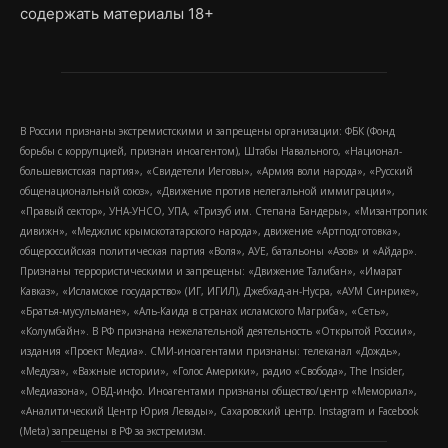
содержать материалы 18+
В России признаны экстремистскими и запрещены организации: ФБК (Фонд
борьбы с коррупцией, признан иноагентом), Штабы Навального, «Национал-
большевистская партия», «Свидетели Иеговы», «Армия воли народа», «Русский
общенациональный союз», «Движение против нелегальной иммиграции»,
«Правый сектор», УНА-УНСО, УПА, «Тризуб им. Степана Бандеры», «Мизантропик
дивижн», «Меджлис крымскотатарского народа», движение «Артподготовка»,
общероссийская политическая партия «Воля», АУЕ, батальоны «Азов» и «Айдар».
Признаны террористическими и запрещены: «Движение Талибан», «Имарат
Кавказ», «Исламское государство» (ИГ, ИГИЛ), Джебхад-ан-Нусра, «АУМ Синрике»,
«Братья-мусульмане», «Аль-Каида в странах исламского Магриба», «Сеть»,
«Колумбайн». В РФ признана нежелательной деятельность «Открытой России»,
издания «Проект Медиа». СМИ-иноагентами признаны: телеканал «Дождь»,
«Медуза», «Важные истории», «Голос Америки», радио «Свобода», The Insider,
«Медиазона», ОВД-инфо. Иноагентами признаны общество/центр «Мемориал»,
«Аналитический Центр Юрия Левады», Сахаровский центр. Instagram и Facebook
(Metа) запрещены в РФ за экстремизм.