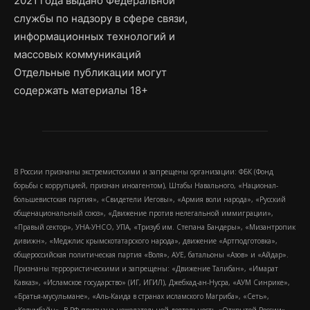
2021 года выдано Федеральной
службы по надзору в сфере связи,
информационных технологий и
массовых коммуникаций
Отдельные публикации могут
содержать материалы 18+
В России признаны экстремистскими и запрещены организации: ФБК (Фонд
борьбы с коррупцией, признан иноагентом), Штабы Навального, «Национал-
большевистская партия», «Свидетели Иеговы», «Армия воли народа», «Русский
общенациональный союз», «Движение против нелегальной иммиграции»,
«Правый сектор», УНА-УНСО, УПА, «Тризуб им. Степана Бандеры», «Мизантропик
дивижн», «Меджлис крымскотатарского народа», движение «Артподготовка»,
общероссийская политическая партия «Воля», АУЕ, батальоны «Азов» и «Айдар».
Признаны террористическими и запрещены: «Движение Талибан», «Имарат
Кавказ», «Исламское государство» (ИГ, ИГИЛ), Джебхад-ан-Нусра, «АУМ Синрике»,
«Братья-мусульмане», «Аль-Каида в странах исламского Магриба», «Сеть»,