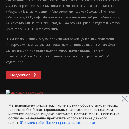
«Колумбайн». В РФ признана нежелательной деятельность «Открытой России»,
издания «Проект Медиа». СМИ-иноагентами признаны: телеканал «Дождь»,
«Медуза», «Важные истории», «Голос Америки», радио «Свобода», The Insider,
«Медиазона», ОВД-инфо. Иноагентами признаны общество/центр «Мемориал»,
«Аналитический Центр Юрия Левады», Сахаровский центр. Instagram и Facebook
(Metа) запрещены в РФ за экстремизм.
"На информационном ресурсе применяются рекомендательные технологии
(информационные технологии предоставления информации на основе сбора,
систематизации и анализа сведений, относящихся к предпочтениям
пользователей сети "Интернет", находящихся на территории Российской
Федерации)".
Подробнее
Мы используем куки, в том числе в целях сбора статистических
данных и обработки персональных данных с использованием
интернет-сервиса «Яндекс. Метрика», Рейтинг Mail.ru. Если Вы не
2015-2026- Информационное агентство МедиаПоток
согласны немедленно прекратите использование данного
сайта.
(Политика обработки персональных данных)
Для справки
Об издании
Пользовательское соглашение