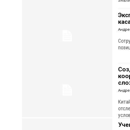
Экс
кас
Андре
Сотр
пози
Соз
коо
сло
Андре
Кита
отсл
усло
Уче