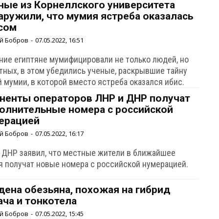
ные из Корнеллского университета
аружили, что мумия ястреба оказалась
сом
й Бобров
-
07.05.2022, 16:51
ние египтяне мумифицировали не только людей, но
тных, в этом убедились ученые, раскрывшие тайну
 мумии, в которой вместо ястреба оказался ибис.
ненты операторов ЛНР и ДНР получат
олнительные номера с российской
ерацией
й Бобров
-
07.05.2022, 16:17
а ДНР заявил, что местные жители в ближайшее
я получат новые номера с российской нумерацией.
дена обезьяна, похожая на гибрид
ача и тонкотела
й Бобров
-
07.05.2022, 15:45