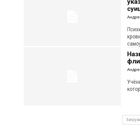
ука
суи
Андре
Псих
кров
само
Наз
фли
Андре
Учён
кото
Загруз