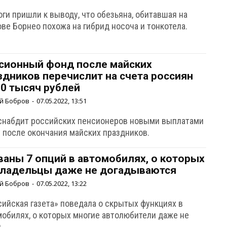
ги пришли к выводу, что обезьяна, обитавшая на
ве Борнео похожа на гибрид носоча и тонкотела.
сионный фонд после майских
здников перечислит на счета россиян
10 тысяч рублей
й Бобров
-
07.05.2022, 13:51
снабдит российских пенсионеров новыми выплатами
у после окончания майских праздников.
ваны 7 опций в автомобилях, о которых
владельцы даже не догадываются
й Бобров
-
07.05.2022, 13:22
сийская газета» поведала о скрытых функциях в
мобилях, о которых многие автолюбители даже не
.