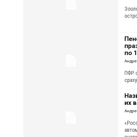
Зооло
остро
Пен
пра
по 
Андре
ПФР 
сраз
Наз
их 
Андре
«Рос
авто
знали