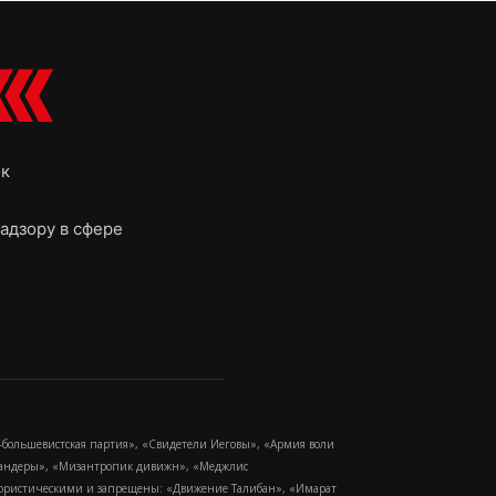
ок
адзору в сфере
-большевистская партия», «Свидетели Иеговы», «Армия воли
 Бандеры», «Мизантропик дивижн», «Меджлис
еррористическими и запрещены: «Движение Талибан», «Имарат