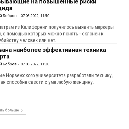
зывающие на повышенные риски
цида
й Бобров
-
07.05.2022, 11:50
иатрам из Калифорнии получилось выявить маркеры
и, с помощью которых можно понять - склонен к
убийству человек или нет.
вана наиболее эффективная техника
рта
й Бобров
-
07.05.2022, 11:20
ые Норвежского университета разработали технику,
рая способна свести с ума любую женщину.
ить больше