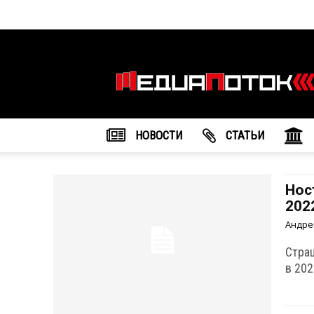
Информационное
агентство
"МедиаПоток"
НОВОСТИ
CТАТЬИ
Нос
202
Андре
Стра
в 202