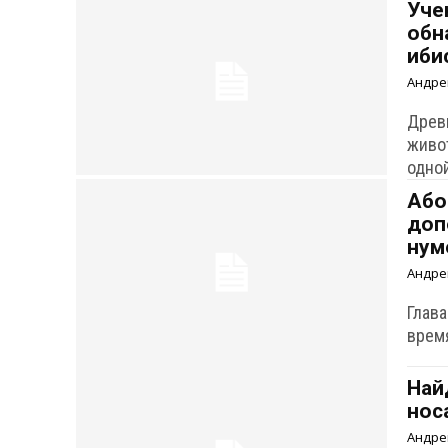
Уче
обн
иби
Андре
Древ
живо
одной
Або
доп
нум
Андре
Глав
врем
Най
нос
Андре