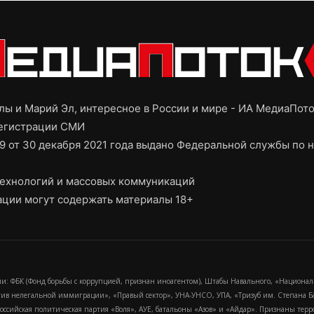
ы и Марий Эл, интересное в России и мире - ИА МедиаПот
регистрации СМИ
9 от 30 декабря 2021 года выдано Федеральной службы по н
ехнологий и массовых коммуникаций
ции могут содержать материалы 18+
и: ФБК (Фонд борьбы с коррупцией, признан иноагентом), Штабы Навального, «Национал
тив нелегальной иммиграции», «Правый сектор», УНА-УНСО, УПА, «Тризуб им. Степана
российская политическая партия «Воля», АУЕ, батальоны «Азов» и «Айдар». Признаны т