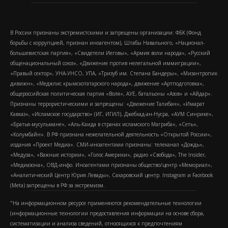
В России признаны экстремистскими и запрещены организации: ФБК (Фонд
борьбы с коррупцией, признан иноагентом), Штабы Навального, «Национал-
большевистская партия», «Свидетели Иеговы», «Армия воли народа», «Русский
общенациональный союз», «Движение против нелегальной иммиграции»,
«Правый сектор», УНА-УНСО, УПА, «Тризуб им. Степана Бандеры», «Мизантропик
дивижн», «Меджлис крымскотатарского народа», движение «Артподготовка»,
общероссийская политическая партия «Воля», АУЕ, батальоны «Азов» и «Айдар».
Признаны террористическими и запрещены: «Движение Талибан», «Имарат
Кавказ», «Исламское государство» (ИГ, ИГИЛ), Джебхад-ан-Нусра, «АУМ Синрике»,
«Братья-мусульмане», «Аль-Каида в странах исламского Магриба», «Сеть»,
«Колумбайн». В РФ признана нежелательной деятельность «Открытой России»,
издания «Проект Медиа». СМИ-иноагентами признаны: телеканал «Дождь»,
«Медуза», «Важные истории», «Голос Америки», радио «Свобода», The Insider,
«Медиазона», ОВД-инфо. Иноагентами признаны общество/центр «Мемориал»,
«Аналитический Центр Юрия Левады», Сахаровский центр. Instagram и Facebook
(Metа) запрещены в РФ за экстремизм.
"На информационном ресурсе применяются рекомендательные технологии
(информационные технологии предоставления информации на основе сбора,
систематизации и анализа сведений, относящихся к предпочтениям