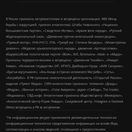
В России признаны экстремистскими и запрещены организации: ФБК (Фонд
борьбы с коррупцией, признан иноагентом), Штабы Навального, «Национал-
большевистская партия», «Свидетели Иеговы», «Армия воли народа», «Русский
общенациональный союз», «Движение против нелегальной иммиграции»,
«Правый сектор», УНА-УНСО, УПА, «Тризуб им. Степана Бандеры», «Мизантропик
дивижн», «Меджлис крымскотатарского народа», движение «Артподготовка»,
общероссийская политическая партия «Воля», АУЕ, батальоны «Азов» и «Айдар».
Признаны террористическими и запрещены: «Движение Талибан», «Имарат
Кавказ», «Исламское государство» (ИГ, ИГИЛ), Джебхад-ан-Нусра, «АУМ Синрике»,
«Братья-мусульмане», «Аль-Каида в странах исламского Магриба», «Сеть»,
«Колумбайн». В РФ признана нежелательной деятельность «Открытой России»,
издания «Проект Медиа». СМИ-иноагентами признаны: телеканал «Дождь»,
«Медуза», «Важные истории», «Голос Америки», радио «Свобода», The Insider,
«Медиазона», ОВД-инфо. Иноагентами признаны общество/центр «Мемориал»,
«Аналитический Центр Юрия Левады», Сахаровский центр. Instagram и Facebook
(Metа) запрещены в РФ за экстремизм.
"На информационном ресурсе применяются рекомендательные технологии
(информационные технологии предоставления информации на основе сбора,
систематизации и анализа сведений, относящихся к предпочтениям