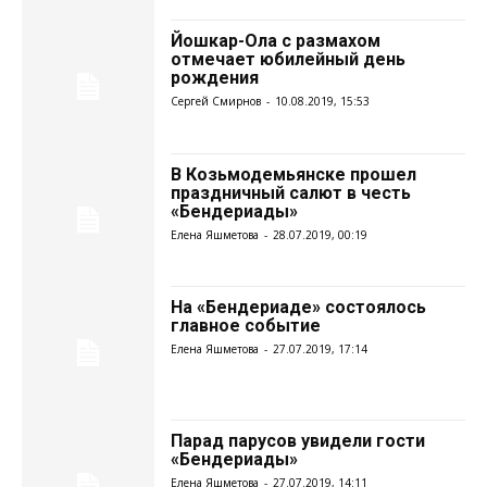
Йошкар-Ола с размахом
отмечает юбилейный день
рождения
Сергей Смирнов
-
10.08.2019, 15:53
В Козьмодемьянске прошел
праздничный салют в честь
«Бендериады»
Елена Яшметова
-
28.07.2019, 00:19
На «Бендериаде» состоялось
главное событие
Елена Яшметова
-
27.07.2019, 17:14
Парад парусов увидели гости
«Бендериады»
Елена Яшметова
-
27.07.2019, 14:11