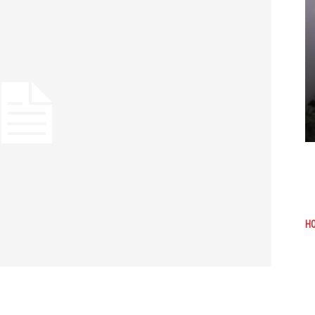
НОВОСТИ
м
Сбер поддержал мам Марий Эл в
Эл
конкурсе предпринимательства
31
Иван Михайлов
-
04.08.2026, 10:31
НО