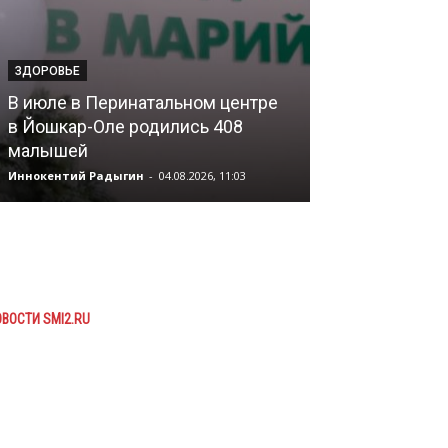
ЗДОРОВЬЕ
ЗДОРОВЬЕ
В июле в Перинатальном центре
в Йошкар-Оле родились 408
Стало известн
малышей
Марий Эл уми
Иннокентий Радыгин
-
04.08.2026, 11:03
Иннокентий Рады
ВОСТИ SMI2.RU