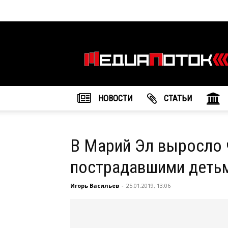
Информационное
агентство
"МедиаПоток"
НОВОСТИ
CТАТЬИ
В Марий Эл выросло 
пострадавшими деть
Игорь Васильев
-
25.01.2019, 13:06