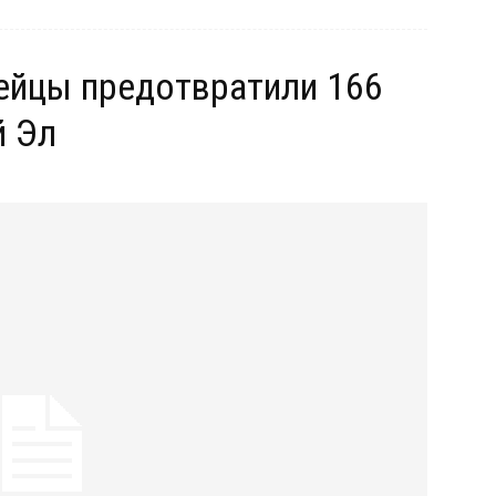
дейцы предотвратили 166
й Эл