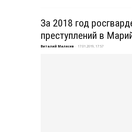
За 2018 год росгвар
преступлений в Мари
Виталий Малясев
-
17.01.2019, 17:57