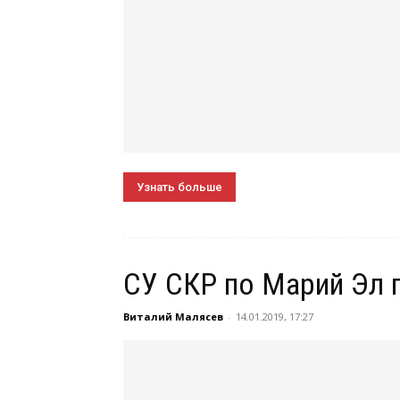
Узнать больше
СУ СКР по Марий Эл п
Виталий Малясев
-
14.01.2019, 17:27