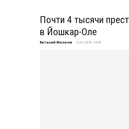
Почти 4 тысячи прес
в Йошкар-Оле
Виталий Малясев
-
12.01.2019, 14:59