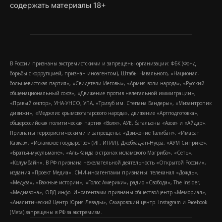
содержать материалы 18+
В России признаны экстремистскими и запрещены организации: ФБК (Фонд
борьбы с коррупцией, признан иноагентом), Штабы Навального, «Национал-
большевистская партия», «Свидетели Иеговы», «Армия воли народа», «Русский
общенациональный союз», «Движение против нелегальной иммиграции»,
«Правый сектор», УНА-УНСО, УПА, «Тризуб им. Степана Бандеры», «Мизантропик
дивижн», «Меджлис крымскотатарского народа», движение «Артподготовка»,
общероссийская политическая партия «Воля», АУЕ, батальоны «Азов» и «Айдар».
Признаны террористическими и запрещены: «Движение Талибан», «Имарат
Кавказ», «Исламское государство» (ИГ, ИГИЛ), Джебхад-ан-Нусра, «АУМ Синрике»,
«Братья-мусульмане», «Аль-Каида в странах исламского Магриба», «Сеть»,
«Колумбайн». В РФ признана нежелательной деятельность «Открытой России»,
издания «Проект Медиа». СМИ-иноагентами признаны: телеканал «Дождь»,
«Медуза», «Важные истории», «Голос Америки», радио «Свобода», The Insider,
«Медиазона», ОВД-инфо. Иноагентами признаны общество/центр «Мемориал»,
«Аналитический Центр Юрия Левады», Сахаровский центр. Instagram и Facebook
(Metа) запрещены в РФ за экстремизм.