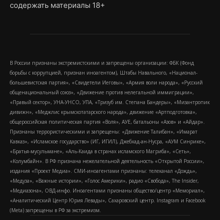
содержать материалы 18+
В России признаны экстремистскими и запрещены организации: ФБК (Фонд
борьбы с коррупцией, признан иноагентом), Штабы Навального, «Национал-
большевистская партия», «Свидетели Иеговы», «Армия воли народа», «Русский
общенациональный союз», «Движение против нелегальной иммиграции»,
«Правый сектор», УНА-УНСО, УПА, «Тризуб им. Степана Бандеры», «Мизантропик
дивижн», «Меджлис крымскотатарского народа», движение «Артподготовка»,
общероссийская политическая партия «Воля», АУЕ, батальоны «Азов» и «Айдар».
Признаны террористическими и запрещены: «Движение Талибан», «Имарат
Кавказ», «Исламское государство» (ИГ, ИГИЛ), Джебхад-ан-Нусра, «АУМ Синрике»,
«Братья-мусульмане», «Аль-Каида в странах исламского Магриба», «Сеть»,
«Колумбайн». В РФ признана нежелательной деятельность «Открытой России»,
издания «Проект Медиа». СМИ-иноагентами признаны: телеканал «Дождь»,
«Медуза», «Важные истории», «Голос Америки», радио «Свобода», The Insider,
«Медиазона», ОВД-инфо. Иноагентами признаны общество/центр «Мемориал»,
«Аналитический Центр Юрия Левады», Сахаровский центр. Instagram и Facebook
(Metа) запрещены в РФ за экстремизм.