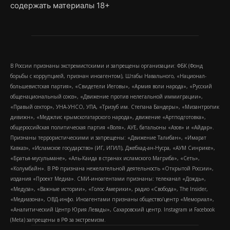
содержать материалы 18+
В России признаны экстремистскими и запрещены организации: ФБК (Фонд
борьбы с коррупцией, признан иноагентом), Штабы Навального, «Национал-
большевистская партия», «Свидетели Иеговы», «Армия воли народа», «Русский
общенациональный союз», «Движение против нелегальной иммиграции»,
«Правый сектор», УНА-УНСО, УПА, «Тризуб им. Степана Бандеры», «Мизантропик
дивижн», «Меджлис крымскотатарского народа», движение «Артподготовка»,
общероссийская политическая партия «Воля», АУЕ, батальоны «Азов» и «Айдар».
Признаны террористическими и запрещены: «Движение Талибан», «Имарат
Кавказ», «Исламское государство» (ИГ, ИГИЛ), Джебхад-ан-Нусра, «АУМ Синрике»,
«Братья-мусульмане», «Аль-Каида в странах исламского Магриба», «Сеть»,
«Колумбайн». В РФ признана нежелательной деятельность «Открытой России»,
издания «Проект Медиа». СМИ-иноагентами признаны: телеканал «Дождь»,
«Медуза», «Важные истории», «Голос Америки», радио «Свобода», The Insider,
«Медиазона», ОВД-инфо. Иноагентами признаны общество/центр «Мемориал»,
«Аналитический Центр Юрия Левады», Сахаровский центр. Instagram и Facebook
(Metа) запрещены в РФ за экстремизм.