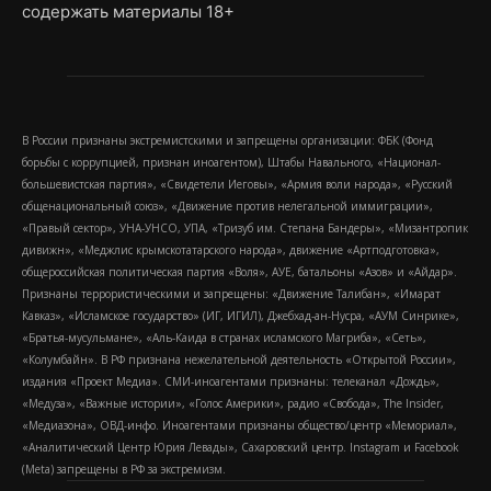
содержать материалы 18+
В России признаны экстремистскими и запрещены организации: ФБК (Фонд
борьбы с коррупцией, признан иноагентом), Штабы Навального, «Национал-
большевистская партия», «Свидетели Иеговы», «Армия воли народа», «Русский
общенациональный союз», «Движение против нелегальной иммиграции»,
«Правый сектор», УНА-УНСО, УПА, «Тризуб им. Степана Бандеры», «Мизантропик
дивижн», «Меджлис крымскотатарского народа», движение «Артподготовка»,
общероссийская политическая партия «Воля», АУЕ, батальоны «Азов» и «Айдар».
Признаны террористическими и запрещены: «Движение Талибан», «Имарат
Кавказ», «Исламское государство» (ИГ, ИГИЛ), Джебхад-ан-Нусра, «АУМ Синрике»,
«Братья-мусульмане», «Аль-Каида в странах исламского Магриба», «Сеть»,
«Колумбайн». В РФ признана нежелательной деятельность «Открытой России»,
издания «Проект Медиа». СМИ-иноагентами признаны: телеканал «Дождь»,
«Медуза», «Важные истории», «Голос Америки», радио «Свобода», The Insider,
«Медиазона», ОВД-инфо. Иноагентами признаны общество/центр «Мемориал»,
«Аналитический Центр Юрия Левады», Сахаровский центр. Instagram и Facebook
(Metа) запрещены в РФ за экстремизм.