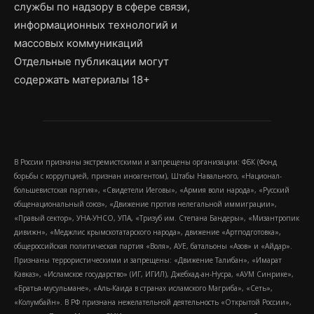
службы по надзору в сфере связи,
информационных технологий и
массовых коммуникаций
Отдельные публикации могут
содержать материалы 18+
В России признаны экстремистскими и запрещены организации: ФБК (Фонд
борьбы с коррупцией, признан иноагентом), Штабы Навального, «Национал-
большевистская партия», «Свидетели Иеговы», «Армия воли народа», «Русский
общенациональный союз», «Движение против нелегальной иммиграции»,
«Правый сектор», УНА-УНСО, УПА, «Тризуб им. Степана Бандеры», «Мизантропик
дивижн», «Меджлис крымскотатарского народа», движение «Артподготовка»,
общероссийская политическая партия «Воля», АУЕ, батальоны «Азов» и «Айдар».
Признаны террористическими и запрещены: «Движение Талибан», «Имарат
Кавказ», «Исламское государство» (ИГ, ИГИЛ), Джебхад-ан-Нусра, «АУМ Синрике»,
«Братья-мусульмане», «Аль-Каида в странах исламского Магриба», «Сеть»,
«Колумбайн». В РФ признана нежелательной деятельность «Открытой России»,