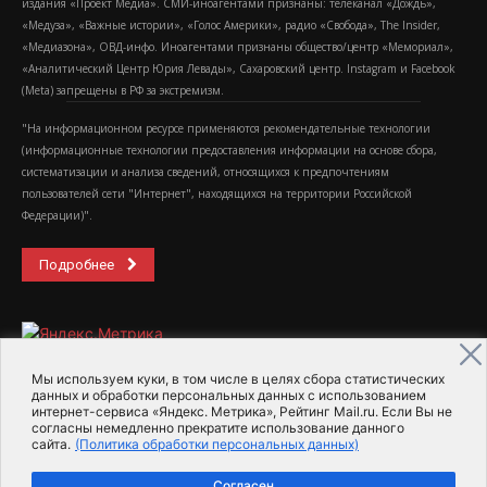
издания «Проект Медиа». СМИ-иноагентами признаны: телеканал «Дождь»,
«Медуза», «Важные истории», «Голос Америки», радио «Свобода», The Insider,
«Медиазона», ОВД-инфо. Иноагентами признаны общество/центр «Мемориал»,
«Аналитический Центр Юрия Левады», Сахаровский центр. Instagram и Facebook
(Metа) запрещены в РФ за экстремизм.
"На информационном ресурсе применяются рекомендательные технологии
(информационные технологии предоставления информации на основе сбора,
систематизации и анализа сведений, относящихся к предпочтениям
пользователей сети "Интернет", находящихся на территории Российской
Федерации)".
Подробнее
Мы используем куки, в том числе в целях сбора статистических
данных и обработки персональных данных с использованием
интернет-сервиса «Яндекс. Метрика», Рейтинг Mail.ru. Если Вы не
2015-2026- Информационное агентство МедиаПоток
согласны немедленно прекратите использование данного
сайта.
(Политика обработки персональных данных)
Для справки
Об издании
Пользовательское соглашение
Согласен