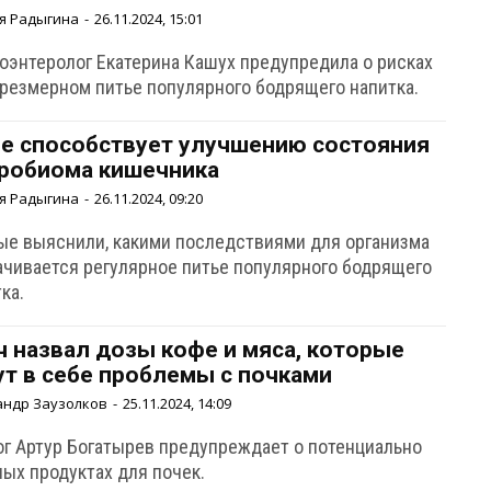
я Радыгина
-
26.11.2024, 15:01
роэнтеролог Екатерина Кашух предупредила о рисках
чрезмерном питье популярного бодрящего напитка.
е способствует улучшению состояния
робиома кишечника
я Радыгина
-
26.11.2024, 09:20
ые выяснили, какими последствиями для организма
ачивается регулярное питье популярного бодрящего
ка.
ч назвал дозы кофе и мяса, которые
ут в себе проблемы с почками
андр Заузолков
-
25.11.2024, 14:09
ог Артур Богатырев предупреждает о потенциально
ных продуктах для почек.