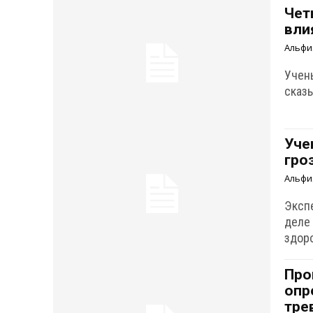
Чет
вли
Альфи
Учен
сказ
Уче
гро
Альфи
Экспе
деле
здор
Про
опр
тре