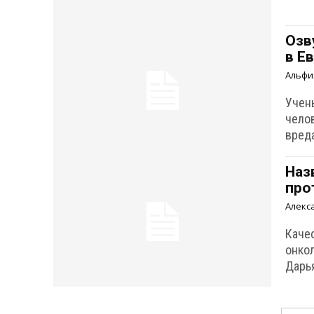
Озв
в Е
Альфи
Учен
чело
вред
Наз
про
Алекс
Каче
онко
Дарь