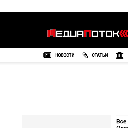
Информационное
агентство
"МедиаПоток"
НОВОСТИ
CТАТЬИ
Все