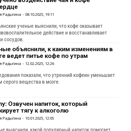
учено воздействие чая и кофе
сердце
я Радыгина
-
08.10.2025, 19:11
ьянские ученые выяснили, что кофе оказывает
ивовоспалительное действие и восстанавливает
ки сосудов.
ные объяснили, к каким изменениям в
ге ведет питье кофе по утрам
я Радыгина
-
12.02.2025, 12:26
едования показали, что утренний кофеин уменьшает
м серого вещества в мозге.
iny: Озвучен напиток, который
кирует тягу к алкоголю
я Радыгина
-
10.01.2025, 12:05
ые выяснили, какой популярный напиток помогает