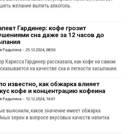
ушить желание выпить алкоголь.
апевт Гардинер: кофе грозит
ушениями сна даже за 12 часов до
ыпания
я Радыгина
-
25.12.2024, 08:50
р Карисса Гардинер рассказала, как кофе на самом
сказывается на качестве сна и легкости засыпания.
ло известно, как обжарка влияет
вкус кофе и концентрацию кофеина
я Радыгина
-
12.12.2024, 16:01
ые выяснили, какое значение имеет обжарка
йных зерен в вопросе вкусовых качеств напитка.