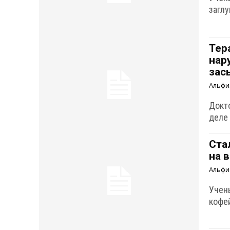
загл
Тер
нар
зас
Альфи
Докто
деле 
Ста
на 
Альфи
Учен
кофе