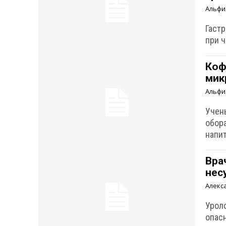
Альфи
Гаст
при 
Коф
мик
Альфи
Учен
обор
напит
Вра
нес
Алекс
Урол
опас