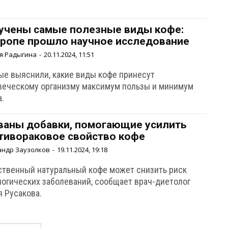
учены самые полезные виды кофе:
вропе прошло научное исследование
я Радыгина
-
20.11.2024, 11:51
ые выяснили, какие виды кофе принесут
веческому организму максимум пользы и минимум
а.
ваны добавки, помогающие усилить
тивораковое свойство кофе
андр Заузолков
-
19.11.2024, 19:18
ственный натуральный кофе может снизить риск
логических заболеваний, сообщает врач-диетолог
я Русакова.