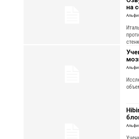
Озв
на 
Альфи
Итал
прот
стен
Уче
моз
Альфи
Иссл
объе
Hib
бло
Альфи
Учен