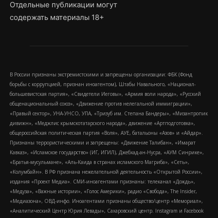
Отдельные публикации могут
содержать материалы 18+
В России признаны экстремистскими и запрещены организации: ФБК (Фонд
борьбы с коррупцией, признан иноагентом), Штабы Навального, «Национал-
большевистская партия», «Свидетели Иеговы», «Армия воли народа», «Русский
общенациональный союз», «Движение против нелегальной иммиграции»,
«Правый сектор», УНА-УНСО, УПА, «Тризуб им. Степана Бандеры», «Мизантропик
дивижн», «Меджлис крымскотатарского народа», движение «Артподготовка»,
общероссийская политическая партия «Воля», АУЕ, батальоны «Азов» и «Айдар».
Признаны террористическими и запрещены: «Движение Талибан», «Имарат
Кавказ», «Исламское государство» (ИГ, ИГИЛ), Джебхад-ан-Нусра, «АУМ Синрике»,
«Братья-мусульмане», «Аль-Каида в странах исламского Магриба», «Сеть»,
«Колумбайн». В РФ признана нежелательной деятельность «Открытой России»,
издания «Проект Медиа». СМИ-иноагентами признаны: телеканал «Дождь»,
«Медуза», «Важные истории», «Голос Америки», радио «Свобода», The Insider,
«Медиазона», ОВД-инфо. Иноагентами признаны общество/центр «Мемориал»,
«Аналитический Центр Юрия Левады», Сахаровский центр. Instagram и Facebook