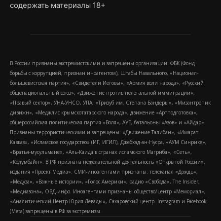
содержать материалы 18+
В России признаны экстремистскими и запрещены организации: ФБК (Фонд
борьбы с коррупцией, признан иноагентом), Штабы Навального, «Национал-
большевистская партия», «Свидетели Иеговы», «Армия воли народа», «Русский
общенациональный союз», «Движение против нелегальной иммиграции»,
«Правый сектор», УНА-УНСО, УПА, «Тризуб им. Степана Бандеры», «Мизантропик
дивижн», «Меджлис крымскотатарского народа», движение «Артподготовка»,
общероссийская политическая партия «Воля», АУЕ, батальоны «Азов» и «Айдар».
Признаны террористическими и запрещены: «Движение Талибан», «Имарат
Кавказ», «Исламское государство» (ИГ, ИГИЛ), Джебхад-ан-Нусра, «АУМ Синрике»,
«Братья-мусульмане», «Аль-Каида в странах исламского Магриба», «Сеть»,
«Колумбайн». В РФ признана нежелательной деятельность «Открытой России»,
издания «Проект Медиа». СМИ-иноагентами признаны: телеканал «Дождь»,
«Медуза», «Важные истории», «Голос Америки», радио «Свобода», The Insider,
«Медиазона», ОВД-инфо. Иноагентами признаны общество/центр «Мемориал»,
«Аналитический Центр Юрия Левады», Сахаровский центр. Instagram и Facebook
(Metа) запрещены в РФ за экстремизм.