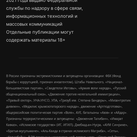
2021 года выдано Федеральной
службы по надзору в сфере связи,
информационных технологий и
массовых коммуникаций
Отдельные публикации могут
содержать материалы 18+
В России признаны экстремистскими и запрещены организации: ФБК (Фонд
борьбы с коррупцией, признан иноагентом), Штабы Навального, «Национал-
большевистская партия», «Свидетели Иеговы», «Армия воли народа», «Русский
общенациональный союз», «Движение против нелегальной иммиграции»,
«Правый сектор», УНА-УНСО, УПА, «Тризуб им. Степана Бандеры», «Мизантропик
дивижн», «Меджлис крымскотатарского народа», движение «Артподготовка»,
общероссийская политическая партия «Воля», АУЕ, батальоны «Азов» и «Айдар».
Признаны террористическими и запрещены: «Движение Талибан», «Имарат
Кавказ», «Исламское государство» (ИГ, ИГИЛ), Джебхад-ан-Нусра, «АУМ Синрике»,
«Братья-мусульмане», «Аль-Каида в странах исламского Магриба», «Сеть»,