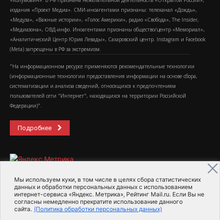
«Колумбайн». В РФ признана нежелательной деятельность «Открытой России»,
издания «Проект Медиа». СМИ-иноагентами признаны: телеканал «Дождь»,
«Медуза», «Важные истории», «Голос Америки», радио «Свобода», The Insider,
«Медиазона», ОВД-инфо. Иноагентами признаны общество/центр «Мемориал»,
«Аналитический Центр Юрия Левады», Сахаровский центр. Instagram и Facebook
(Metа) запрещены в РФ за экстремизм.
"На информационном ресурсе применяются рекомендательные технологии
(информационные технологии предоставления информации на основе сбора,
систематизации и анализа сведений, относящихся к предпочтениям
пользователей сети "Интернет", находящихся на территории Российской
Федерации)".
Подробнее
Мы используем куки, в том числе в целях сбора статистических
данных и обработки персональных данных с использованием
интернет-сервиса «Яндекс. Метрика», Рейтинг Mail.ru. Если Вы не
2015-2026- Информационное агентство МедиаПоток
согласны немедленно прекратите использование данного
сайта.
(Политика обработки персональных данных)
Для справки
Об издании
Пользовательское соглашение