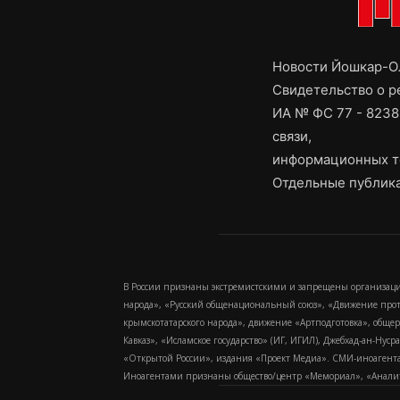
Новости Йошкар-Ол
Свидетельство о 
ИА № ФС 77 - 8238
связи,
информационных т
Отдельные публика
В России признаны экстремистскими и запрещены организаци
народа», «Русский общенациональный союз», «Движение про
крымскотатарского народа», движение «Артподготовка», обще
Кавказ», «Исламское государство» (ИГ, ИГИЛ), Джебхад-ан-Ну
«Открытой России», издания «Проект Медиа». СМИ-иноагентам
Иноагентами признаны общество/центр «Мемориал», «Аналитич