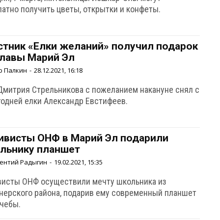
латно получить цветы, открытки и конфеты.
стник «Елки желаний» получил подарок
Главы Марий Эл
р Палкин
-
28.12.2021, 16:18
Дмитрия Стрельникова с пожеланием накануне снял с
годней елки Александр Евстифеев.
ивисты ОНФ в Марий Эл подарили
льнику планшет
ентий Радыгин
-
19.02.2021, 15:35
висты ОНФ осуществили мечту школьника из
нерского района, подарив ему современный планшет
учебы.