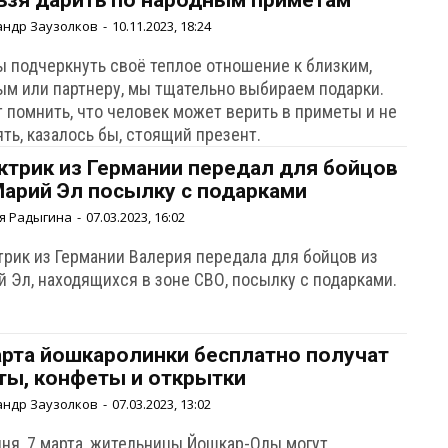
ьзя дарить по народным приметам
андр Заузолков
-
10.11.2023, 18:24
ы подчеркнуть своё теплое отношение к близким,
ым или партнеру, мы тщательно выбираем подарки.
т помнить, что человек может верить в приметы и не
ть, казалось бы, стоящий презент.
ктрик из Германии передал для бойцов
Марий Эл посылку с подарками
я Радыгина
-
07.03.2023, 16:02
трик из Германии Валерия передала для бойцов из
й Эл, находящихся в зоне СВО, посылку с подарками.
арта йошкаролинки бесплатно получат
ты, конфеты и открытки
андр Заузолков
-
07.03.2023, 13:02
дня, 7 марта, жительницы Йошкар-Олы могут