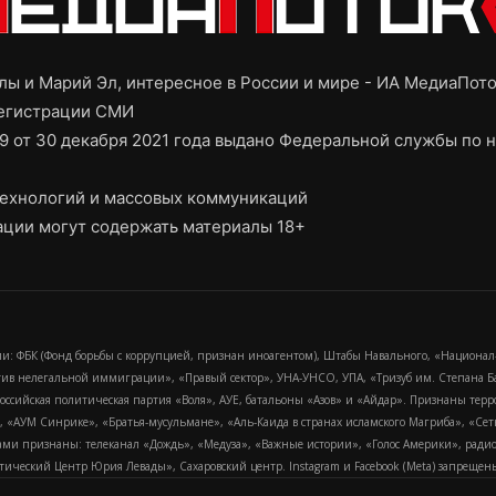
ы и Марий Эл, интересное в России и мире - ИА МедиаПот
регистрации СМИ
9 от 30 декабря 2021 года выдано Федеральной службы по н
ехнологий и массовых коммуникаций
ции могут содержать материалы 18+
и: ФБК (Фонд борьбы с коррупцией, признан иноагентом), Штабы Навального, «Национал
тив нелегальной иммиграции», «Правый сектор», УНА-УНСО, УПА, «Тризуб им. Степана
российская политическая партия «Воля», АУЕ, батальоны «Азов» и «Айдар». Признаны т
сра, «АУМ Синрике», «Братья-мусульмане», «Аль-Каида в странах исламского Магриба», «С
и признаны: телеканал «Дождь», «Медуза», «Важные истории», «Голос Америки», радио «
еский Центр Юрия Левады», Сахаровский центр. Instagram и Facebook (Metа) запрещены 