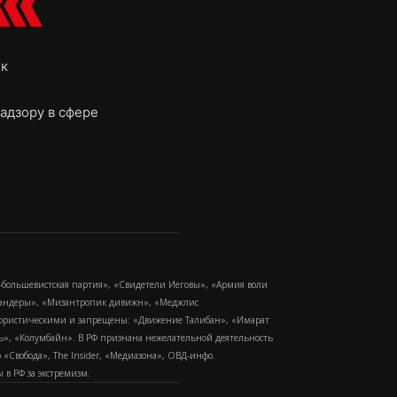
ок
адзору в сфере
-большевистская партия», «Свидетели Иеговы», «Армия воли
 Бандеры», «Мизантропик дивижн», «Меджлис
еррористическими и запрещены: «Движение Талибан», «Имарат
еть», «Колумбайн». В РФ признана нежелательной деятельность
Свобода», The Insider, «Медиазона», ОВД-инфо.
в РФ за экстремизм.