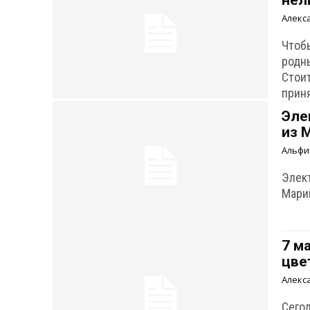
нел
Алекс
Чтоб
родн
Стои
приня
Эле
из 
Альфи
Элек
Мари
7 м
цве
Алекс
Сего