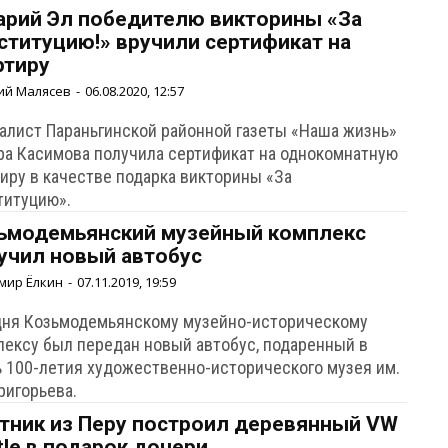
арий Эл победителю викторины «За
ституцию!» вручили сертификат на
ртиру
ий Малясев
-
06.08.2020, 12:57
алист Параньгинской районной газеты «Наша жизнь»
ра Касимова получила сертификат на однокомнатную
тиру в качестве подарка викторины «За
титуцию».
ьмодемьянский музейный комплекс
учил новый автобус
мир Ёлкин
-
07.11.2019, 19:59
дня Козьмодемьянскому музейно-историческому
лексу был передан новый автобус, подаренный в
ь 100-летия художественно-исторического музея им.
Григорьева.
тник из Перу построил деревянный VW
tle в подарок дочери