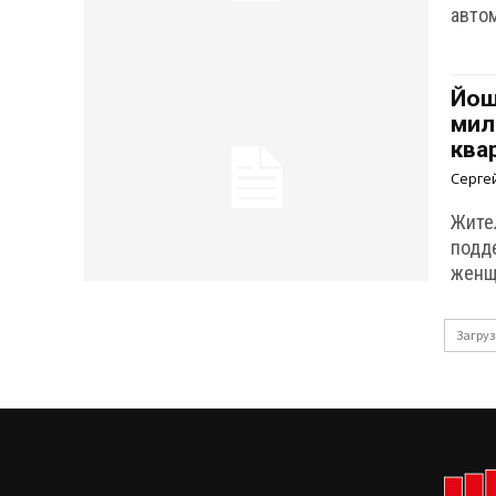
авто
Йош
мил
ква
Серге
Жите
подд
женщ
Загруз