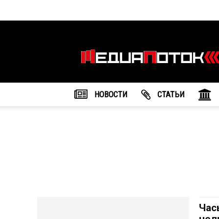
Информационное
агентство
"МедиаПоток"
НОВОСТИ
CТАТЬИ
Час