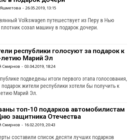
 Яшметова
-
26.05.2019, 13:15
вянный Volkswagen путешествует из Перу в Нью
 плотник созал машину в подарок дочери.
ели республики голосуют за подарок к
-летию Марий Эл
й Смирнов
-
03.04.2019, 18:24
спублике подведены итоги первого этапа голосования,
й подарок жители республики хотели бы получить к
летию Марий Эл.
ваны топ-10 подарков автомобилистам
Дню защитника Отечества
й Смирнов
-
16.02.2019, 20:43
ерты составили список десяти лучших подарков