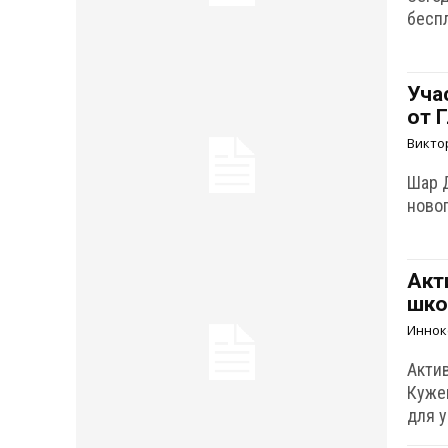
бесп
Уча
от 
Викто
Шар 
ново
Акт
шко
Иннок
Акти
Куже
для 