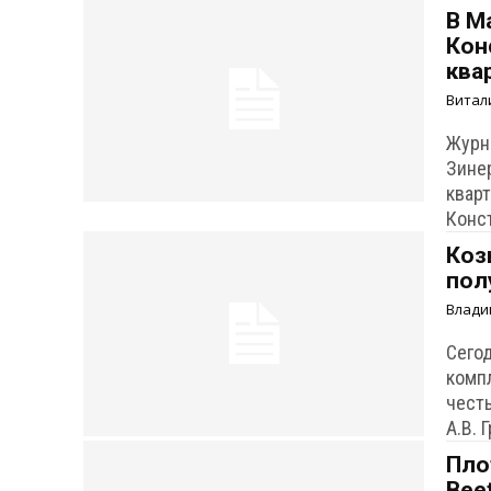
В М
Кон
ква
Витал
Журн
Зине
квар
Конс
Коз
пол
Влади
Сего
комп
чест
А.В. 
Пло
Bee