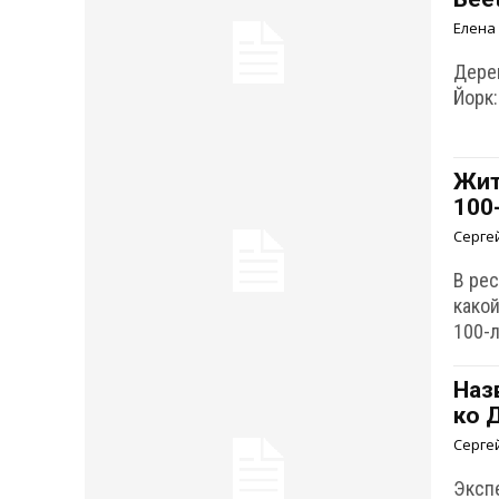
Елена
Дере
Йорк:
Жит
100
Серге
В ре
како
100-
Наз
ко 
Серге
Эксп