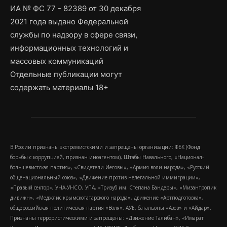
ИА № ФС 77 - 82389 от 30 декабря
2021 года выдано Федеральной
службы по надзору в сфере связи,
информационных технологий и
массовых коммуникаций
Отдельные публикации могут
содержать материалы 18+
В России признаны экстремистскими и запрещены организации: ФБК (Фонд
борьбы с коррупцией, признан иноагентом), Штабы Навального, «Национал-
большевистская партия», «Свидетели Иеговы», «Армия воли народа», «Русский
общенациональный союз», «Движение против нелегальной иммиграции»,
«Правый сектор», УНА-УНСО, УПА, «Тризуб им. Степана Бандеры», «Мизантропик
дивижн», «Меджлис крымскотатарского народа», движение «Артподготовка»,
общероссийская политическая партия «Воля», АУЕ, батальоны «Азов» и «Айдар».
Признаны террористическими и запрещены: «Движение Талибан», «Имарат