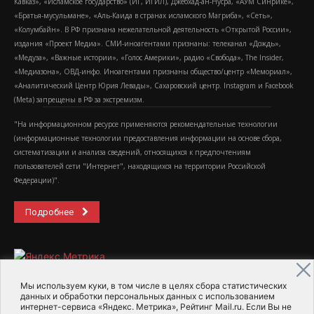
Кавказ», «Исламское государство» (ИГ, ИГИЛ), Джебхад-ан-Нусра, «АУМ Синрике»,
«Братья-мусульмане», «Аль-Каида в странах исламского Магриба», «Сеть»,
«Колумбайн». В РФ признана нежелательной деятельность «Открытой России»,
издания «Проект Медиа». СМИ-иноагентами признаны: телеканал «Дождь»,
«Медуза», «Важные истории», «Голос Америки», радио «Свобода», The Insider,
«Медиазона», ОВД-инфо. Иноагентами признаны общество/центр «Мемориал»,
«Аналитический Центр Юрия Левады», Сахаровский центр. Instagram и Facebook
(Metа) запрещены в РФ за экстремизм.
"На информационном ресурсе применяются рекомендательные технологии
(информационные технологии предоставления информации на основе сбора,
систематизации и анализа сведений, относящихся к предпочтениям
пользователей сети "Интернет", находящихся на территории Российской
Федерации)".
Подробнее
Мы используем куки, в том числе в целях сбора статистических
данных и обработки персональных данных с использованием
интернет-сервиса «Яндекс. Метрика», Рейтинг Mail.ru. Если Вы не