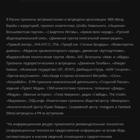
В России признаны экстремистскими и запрещены организации: ФБК (Фонд
борьбы с коррупцией, признан иноагентом), Штабы Навального, «Национал-
большевистская партия», «Свидетели Иеговы», «Армия воли народа», «Русский
общенациональный союз», «Движение против нелегальной иммиграции»,
«Правый сектор», УНА-УНСО, УПА, «Тризуб им. Степана Бандеры», «Мизантропик
дивижн», «Меджлис крымскотатарского народа», движение «Артподготовка»,
общероссийская политическая партия «Воля», АУЕ, батальоны «Азов» и «Айдар».
Признаны террористическими и запрещены: «Движение Талибан», «Имарат
Кавказ», «Исламское государство» (ИГ, ИГИЛ), Джебхад-ан-Нусра, «АУМ Синрике»,
«Братья-мусульмане», «Аль-Каида в странах исламского Магриба», «Сеть»,
«Колумбайн». В РФ признана нежелательной деятельность «Открытой России»,
издания «Проект Медиа». СМИ-иноагентами признаны: телеканал «Дождь»,
«Медуза», «Важные истории», «Голос Америки», радио «Свобода», The Insider,
«Медиазона», ОВД-инфо. Иноагентами признаны общество/центр «Мемориал»,
«Аналитический Центр Юрия Левады», Сахаровский центр. Instagram и Facebook
(Metа) запрещены в РФ за экстремизм.
"На информационном ресурсе применяются рекомендательные технологии
(информационные технологии предоставления информации на основе сбора,
систематизации и анализа сведений, относящихся к предпочтениям