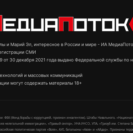
ы и Марий Эл, интересное в России и мире - ИА МедиаПот
регистрации СМИ
9 от 30 декабря 2021 года выдано Федеральной службы по н
ехнологий и массовых коммуникаций
ции могут содержать материалы 18+
и: ФБК (Фонд борьбы с коррупцией, признан иноагентом), Штабы Навального, «Национал
тив нелегальной иммиграции», «Правый сектор», УНА-УНСО, УПА, «Тризуб им. Степана
российская политическая партия «Воля», АУЕ, батальоны «Азов» и «Айдар». Признаны т