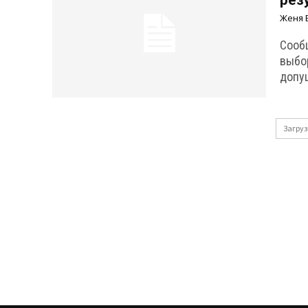
рез
Женя 
Сооб
выбо
допу
Загруз