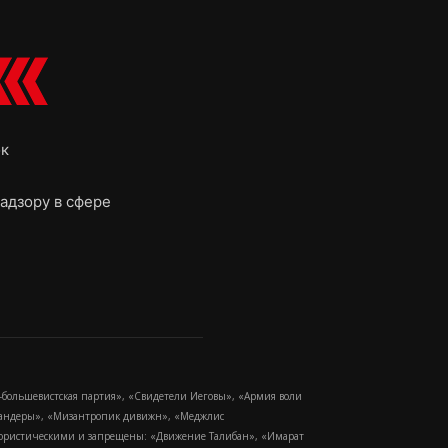
ок
адзору в сфере
-большевистская партия», «Свидетели Иеговы», «Армия воли
 Бандеры», «Мизантропик дивижн», «Меджлис
еррористическими и запрещены: «Движение Талибан», «Имарат