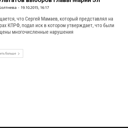
ультатов выборов главы Марий Эл
Болтнева
-
19.10.2015, 16:17
щается, что Сергей Мамаев, который представлял на
рах КПРФ, подал иск в котором утверждает, что были
щены многочисленные нарушения
ить больше