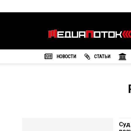
Информационное
агентство
"МедиаПоток"
НОВОСТИ
CТАТЬИ
Суд