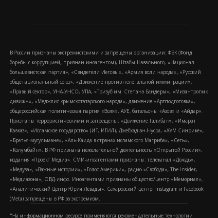
В России признаны экстремистскими и запрещены организации: ФБК (Фонд
борьбы с коррупцией, признан иноагентом), Штабы Навального, «Национал-
большевистская партия», «Свидетели Иеговы», «Армия воли народа», «Русский
общенациональный союз», «Движение против нелегальной иммиграции»,
«Правый сектор», УНА-УНСО, УПА, «Тризуб им. Степана Бандеры», «Мизантропик
дивижн», «Меджлис крымскотатарского народа», движение «Артподготовка»,
общероссийская политическая партия «Воля», АУЕ, батальоны «Азов» и «Айдар».
Признаны террористическими и запрещены: «Движение Талибан», «Имарат
Кавказ», «Исламское государство» (ИГ, ИГИЛ), Джебхад-ан-Нусра, «АУМ Синрике»,
«Братья-мусульмане», «Аль-Каида в странах исламского Магриба», «Сеть»,
«Колумбайн». В РФ признана нежелательной деятельность «Открытой России»,
издания «Проект Медиа». СМИ-иноагентами признаны: телеканал «Дождь»,
«Медуза», «Важные истории», «Голос Америки», радио «Свобода», The Insider,
«Медиазона», ОВД-инфо. Иноагентами признаны общество/центр «Мемориал»,
«Аналитический Центр Юрия Левады», Сахаровский центр. Instagram и Facebook
(Metа) запрещены в РФ за экстремизм.
"На информационном ресурсе применяются рекомендательные технологии