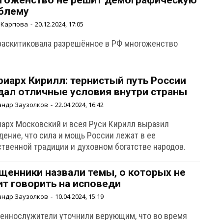
гожёнство не решит демографическую
блему
 Карпова
-
20.12.2024, 17:05
раскитиковала разрешённое в РФ многоженство
риарх Кирилл: тернистый путь России
дал отличные условия внутри страны
андр Заузолков
-
22.04.2024, 16:42
иарх Московский и всея Руси Кирилл выразил
дение, что сила и мощь России лежат в ее
ственной традиции и духовном богатстве народов.
щенники назвали темы, о которых не
ит говорить на исповеди
андр Заузолков
-
10.04.2024, 15:19
еннослужители уточнили верующим, что во время