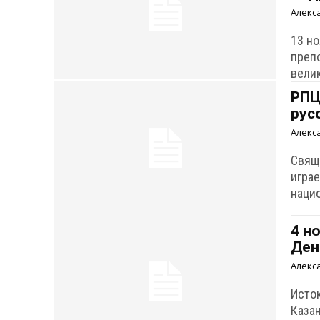
Алекс
13 н
преп
велик
РПЦ
рус
Алекс
Свящ
игра
наци
4 н
Ден
Алекс
Исто
Каза