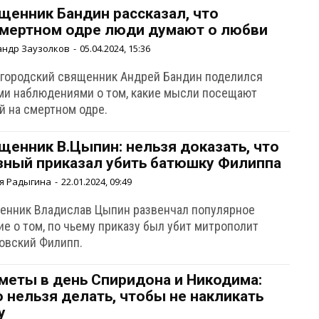
щенник Бандин рассказал, что
смертном одре люди думают о любви
андр Заузолков
-
05.04.2024, 15:36
городский священник Андрей Бандин поделился
ми наблюдениями о том, какие мысли посещают
й на смертном одре.
щенник В.Цыпин: нельзя доказать, что
зный приказал убить батюшку Филиппа
я Радыгина
-
22.01.2024, 09:49
енник Владислав Цыпин развенчал популярное
е о том, по чьему приказу был убит митрополит
овский Филипп.
меты в день Спиридона и Никодима:
о нельзя делать, чтобы не накликать
у