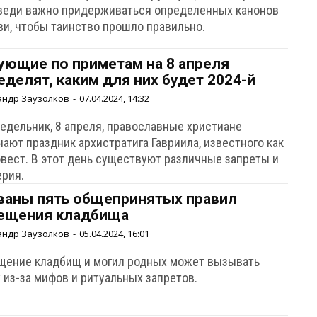
веди важно придерживаться определенных канонов
ви, чтобы таинство прошло правильно.
ующие по приметам на 8 апреля
еделят, каким для них будет 2024-й
андр Заузолков
-
07.04.2024, 14:32
недельник, 8 апреля, православные христиане
ают праздник архистратига Гавриила, известного как
овест. В этот день существуют различные запреты и
ерия.
ваны пять общепринятых правил
ещения кладбища
андр Заузолков
-
05.04.2024, 16:01
щение кладбищ и могил родных может вызывать
 из-за мифов и ритуальных запретов.