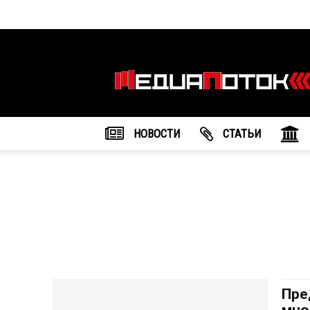
Информационное
агентство
"МедиаПоток"
НОВОСТИ
CТАТЬИ
Пре