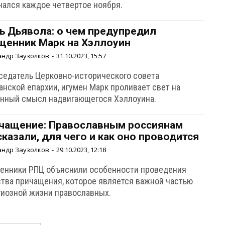
чался каждое четвертое ноября.
ь Дьявола: о чем предупредил
щенник Марк на Хэллоуин
андр Заузолков
-
31.10.2023, 15:57
седатель Церковно-исторического совета
анской епархии, игумен Марк проливает свет на
инный смысл надвигающегося Хэллоуина.
чащение: Православным россиянам
сказали, для чего и как оно проводится
андр Заузолков
-
29.10.2023, 12:18
енники РПЦ объяснили особенности проведения
ства причащения, которое является важной частью
гиозной жизни православных.