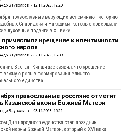
андр Заузолков
-
12.11.2023, 12:20
оября православные верующие вспоминают историю
одобных Спиридона и Никодима, которые совершали
ие духовные подвиги в XII веке.
 причислила крещение к идентичности
ского народа
андр Заузолков
-
07.11.2023, 16:08
енник Вахтанг Кипшидзе заявил, что крещение
ет важную роль в формировании единого
онального единства.
оября православные россияне отметят
ь Казанской иконы Божией Матери
андр Заузолков
-
03.11.2023, 16:55
ком Дня народного единства стал праздник
нской иконы Божьей Матери, который с XVI века