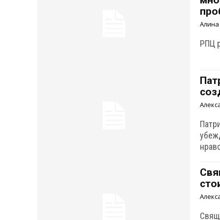
мно
про
Алина
РПЦ 
Пат
соз
Алекс
Патр
убеж
нрав
Свя
сто
Алекс
Свящ