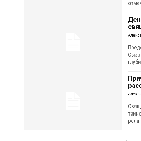
отме
Ден
свя
Алекс
Пред
Сызр
глуб
При
рас
Алекс
Свящ
таин
рели