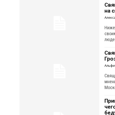
Свя
на 
Алекс
Ниже
свои
люде
Свя
Гро
Альфи
Свящ
мнени
Моск
При
чег
бед