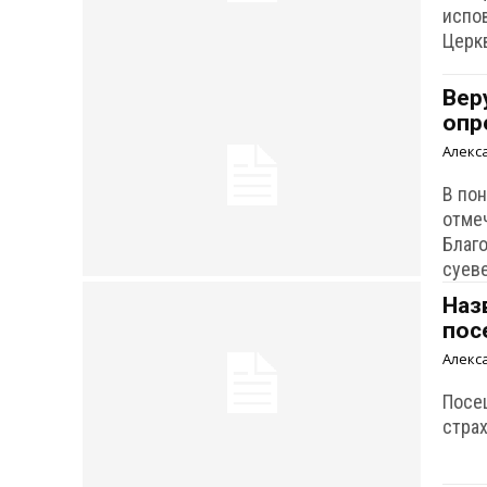
испо
Церк
Вер
опр
Алекс
В по
отмеч
Благ
суев
Наз
пос
Алекс
Посе
страх