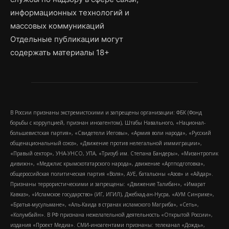
информационных технологий и
массовых коммуникаций
Отдельные публикации могут
содержать материалы 18+
В России признаны экстремистскими и запрещены организации: ФБК (Фонд
борьбы с коррупцией, признан иноагентом), Штабы Навального, «Национал-
большевистская партия», «Свидетели Иеговы», «Армия воли народа», «Русский
общенациональный союз», «Движение против нелегальной иммиграции»,
«Правый сектор», УНА-УНСО, УПА, «Тризуб им. Степана Бандеры», «Мизантропик
дивижн», «Меджлис крымскотатарского народа», движение «Артподготовка»,
общероссийская политическая партия «Воля», АУЕ, батальоны «Азов» и «Айдар».
Признаны террористическими и запрещены: «Движение Талибан», «Имарат
Кавказ», «Исламское государство» (ИГ, ИГИЛ), Джебхад-ан-Нусра, «АУМ Синрике»,
«Братья-мусульмане», «Аль-Каида в странах исламского Магриба», «Сеть»,
«Колумбайн». В РФ признана нежелательной деятельность «Открытой России»,
издания «Проект Медиа». СМИ-иноагентами признаны: телеканал «Дождь»,