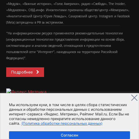
«Медуза», «Важные истории», «Голос Америки», радио «Свобода», The Insider,
«Медиазона», ОВД-инфо. Иноагентами признаны общество/центр «Мемориал»,
«Аналитический Центр Юрия Левады», Сахаровский центр. Instagram и Facebook
(Metа) запрещены в РФ за экстремизм.
"На информационном ресурсе применяются рекомендательные технологии
(информационные технологии предоставления информации на основе сбора,
систематизации и анализа сведений, относящихся к предпочтениям
пользователей сети "Интернет", находящихся на территории Российской
Федерации)".
Подробнее
Мы используем куки, в том числе в целях сбора статистических
данных и обработки персональных данных с использованием
интернет-сервиса «Яндекс. Метрика», Рейтинг Mail.ru. Если Вы не
2015-2026- Информационное агентство МедиаПоток
согласны немедленно прекратите использование данного
сайта.
(Политика обработки персональных данных)
Для справки
Об издании
Пользовательское соглашение
Согласен
Политика обработки персональных данных