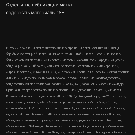
Отдельные публикации могут
содержать материалы 18+
В России признаны экстремистскими и запрещены организации: ФБК (Фонд
борьбы с коррупцией, признан иноагентом), Штабы Навального, «Национал-
большевистская партия», «Свидетели Иеговы», «Армия воли народа», «Русский
общенациональный союз», «Движение против нелегальной иммиграции»,
«Правый сектор», УНА-УНСО, УПА, «Тризуб им. Степана Бандеры», «Мизантропик
дивижн», «Меджлис крымскотатарского народа», движение «Артподготовка»,
общероссийская политическая партия «Воля», АУЕ, батальоны «Азов» и «Айдар».
Признаны террористическими и запрещены: «Движение Талибан», «Имарат
Кавказ», «Исламское государство» (ИГ, ИГИЛ), Джебхад-ан-Нусра, «АУМ Синрике»,
«Братья-мусульмане», «Аль-Каида в странах исламского Магриба», «Сеть»,
«Колумбайн». В РФ признана нежелательной деятельность «Открытой России»,
издания «Проект Медиа». СМИ-иноагентами признаны: телеканал «Дождь»,
«Медуза», «Важные истории», «Голос Америки», радио «Свобода», The Insider,
«Медиазона», ОВД-инфо. Иноагентами признаны общество/центр «Мемориал»,
«Аналитический Центр Юрия Левады», Сахаровский центр. Instagram и Facebook