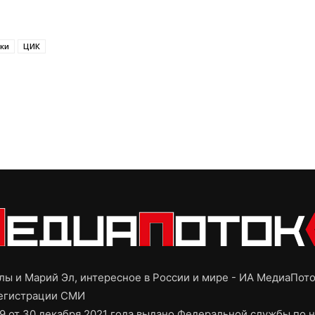
ки
ЦИК
ы и Марий Эл, интересное в России и мире - ИА МедиаПот
регистрации СМИ
9 от 30 декабря 2021 года выдано Федеральной службы по н