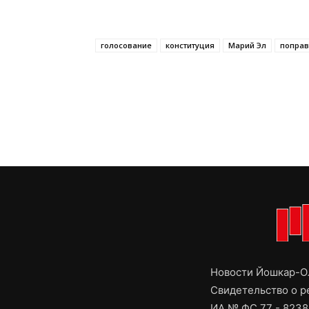
голосование
конституция
Марий Эл
поправ
Новости Йошкар-Ол
Свидетельство о 
ИА № ФС 77 - 8238