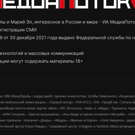
ы и Марий Эл, интересное в России и мире - ИА МедиаПот
регистрации СМИ
9 от 30 декабря 2021 года выдано Федеральной службы по н
ехнологий и массовых коммуникаций
ции могут содержать материалы 18+
и: ФБК (Фонд борьбы с коррупцией, признан иноагентом), Штабы Навального, «Национал
тив нелегальной иммиграции», «Правый сектор», УНА-УНСО, УПА, «Тризуб им. Степана
российская политическая партия «Воля», АУЕ, батальоны «Азов» и «Айдар». Признаны т
сра, «АУМ Синрике», «Братья-мусульмане», «Аль-Каида в странах исламского Магриба», «С
и признаны: телеканал «Дождь», «Медуза», «Важные истории», «Голос Америки», радио «
еский Центр Юрия Левады», Сахаровский центр. Instagram и Facebook (Metа) запрещены 