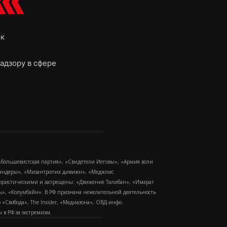
ок
адзору в сфере
-большевистская партия», «Свидетели Иеговы», «Армия воли
 Бандеры», «Мизантропик дивижн», «Меджлис
еррористическими и запрещены: «Движение Талибан», «Имарат
еть», «Колумбайн». В РФ признана нежелательной деятельность
Свобода», The Insider, «Медиазона», ОВД-инфо.
в РФ за экстремизм.