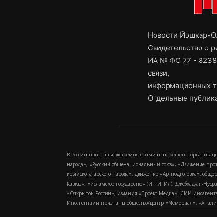
Новости Йошкар-Ол
Свидетельство о 
ИА № ФС 77 - 8238
связи,
информационных т
Отдельные публика
В России признаны экстремистскими и запрещены организаци
народа», «Русский общенациональный союз», «Движение про
крымскотатарского народа», движение «Артподготовка», обще
Кавказ», «Исламское государство» (ИГ, ИГИЛ), Джебхад-ан-Ну
«Открытой России», издания «Проект Медиа». СМИ-иноагентам
Иноагентами признаны общество/центр «Мемориал», «Аналитич