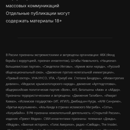
массовых коммуникаций
Отдельные публикации могут
содержать материалы 18+
В России признаны экстремистскими и запрещены организации: ФБК (Фонд
борьбы с коррупцией, признан иноагентом), Штабы Навального, «Национал-
большевистская партия», «Свидетели Иеговы», «Армия воли народа», «Русский
общенациональный союз», «Движение против нелегальной иммиграции»,
«Правый сектор», УНА-УНСО, УПА, «Тризуб им. Степана Бандеры», «Мизантропик
дивижн», «Меджлис крымскотатарского народа», движение «Артподготовка»,
общероссийская политическая партия «Воля», АУЕ, батальоны «Азов» и «Айдар».
Признаны террористическими и запрещены: «Движение Талибан», «Имарат
Кавказ», «Исламское государство» (ИГ, ИГИЛ), Джебхад-ан-Нусра, «АУМ Синрике»,
«Братья-мусульмане», «Аль-Каида в странах исламского Магриба», «Сеть»,
«Колумбайн». В РФ признана нежелательной деятельность «Открытой России»,
издания «Проект Медиа». СМИ-иноагентами признаны: телеканал «Дождь»,
«Медуза», «Важные истории», «Голос Америки», радио «Свобода», The Insider,